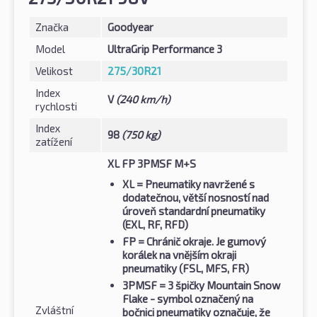
Značka
Goodyear
Model
UltraGrip Performance 3
Velikost
275/30R21
Index
V
(240 km/h)
rychlosti
Index
98
(750 kg)
zatížení
XL FP 3PMSF M+S
XL
= Pneumatiky navržené s
dodatečnou, větší nosností nad
úroveň standardní pneumatiky
(EXL, RF, RFD)
FP
= Chránič okraje. Je gumový
korálek na vnějším okraji
pneumatiky (FSL, MFS, FR)
3PMSF
= 3 špičky Mountain Snow
Flake - symbol označený na
Zvláštní
bočnici pneumatiky označuje, že