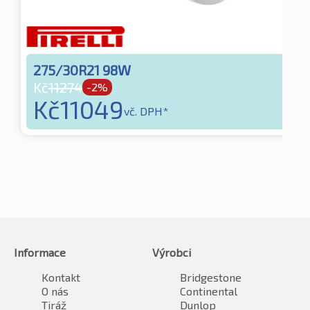
275/30R21 98W
Kč
11274
-2%
Kč
11049
vč. DPH*
Informace
Výrobci
Kontakt
Bridgestone
O nás
Continental
Tiráž
Dunlop