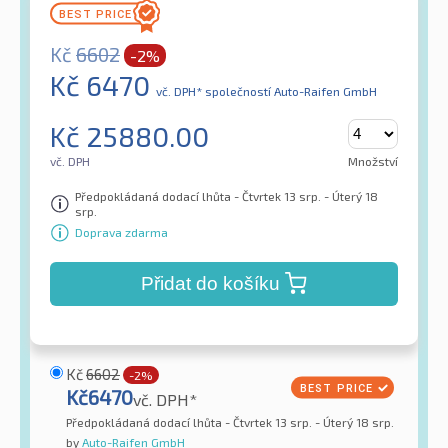
Kč
6602
-2%
Kč
6470
vč. DPH*
společností Auto-Raifen GmbH
Kč
25880.00
vč. DPH
Množství
Předpokládaná dodací lhůta - Čtvrtek 13 srp. - Úterý 18
srp.
Doprava zdarma
Přidat do košíku
Kč
6602
-2%
Kč
6470
vč. DPH*
Předpokládaná dodací lhůta - Čtvrtek 13 srp. - Úterý 18 srp.
by
Auto-Raifen GmbH