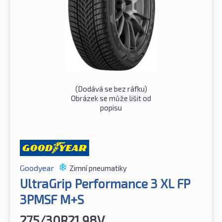
(Dodává se bez ráfku)
Obrázek se může lišit od
popisu
Goodyear
Zimní pneumatiky
UltraGrip Performance 3 XL FP
3PMSF M+S
275/30R21 98V