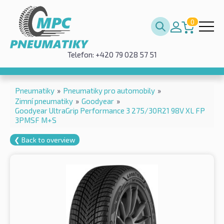
0
Telefon: +420 79 028 57 51
Pneumatiky
»
Pneumatiky pro automobily
»
Zimní pneumatiky
»
Goodyear
»
Goodyear UltraGrip Performance 3 275/30R21 98V XL FP
3PMSF M+S
❮ Back to overview