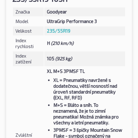
Značka
Goodyear
Model
UltraGrip Performance 3
Velikost
235/55R19
Index
H
(210 km/h)
rychlosti
Index
105
(925 kg)
zatížení
XL M+S 3PMSF TL
XL
= Pneumatiky navržené s
dodatečnou, větší nosností nad
úroveň standardní pneumatiky
(EXL, RF, RFD)
M+S
= Bláto a sníh. To
neznamená, že je to zimní
pneumatika! Možná známka pro
všechny a letní pneumatiky.
3PMSF
= 3 špičky Mountain Snow
Zvláštní
Flake - symbol označený na