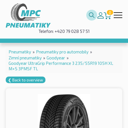
0
Telefon: +420 79 028 57 51
Pneumatiky
»
Pneumatiky pro automobily
»
Zimní pneumatiky
»
Goodyear
»
Goodyear UltraGrip Performance 3 235/55R19 105H XL
M+S 3PMSF TL
❮ Back to overview