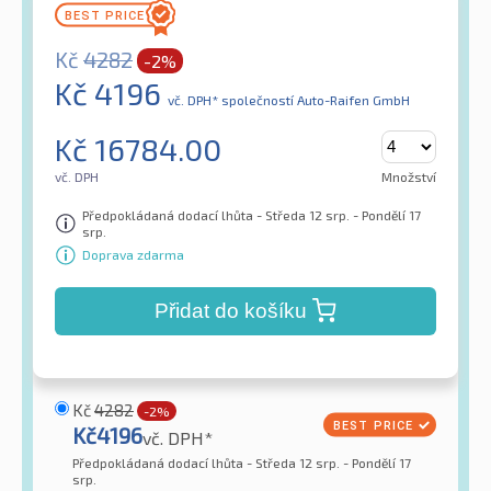
Kč
4282
-2%
Kč
4196
vč. DPH*
společností Auto-Raifen GmbH
Kč
16784.00
vč. DPH
Množství
Předpokládaná dodací lhůta - Středa 12 srp. - Pondělí 17
srp.
Doprava zdarma
Přidat do košíku
Kč
4282
-2%
Kč
4196
vč. DPH*
Předpokládaná dodací lhůta - Středa 12 srp. - Pondělí 17
srp.