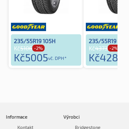
235/55R19 105H
235/55R19 105
Kč
5106
Kč
4373
-2%
-2%
Kč
5005
Kč
4286
vč. DPH*
vč
Informace
Výrobci
Kontakt
Bridgestone