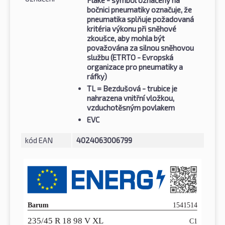
Flake - symbol označený na
bočnici pneumatiky označuje, že
pneumatika splňuje požadovaná
kritéria výkonu při sněhové
zkoušce, aby mohla být
považována za silnou sněhovou
službu (ETRTO - Evropská
organizace pro pneumatiky a
ráfky)
TL
= Bezdušová - trubice je
nahrazena vnitřní vložkou,
vzduchotěsným povlakem
EVC
kód EAN
4024063006799