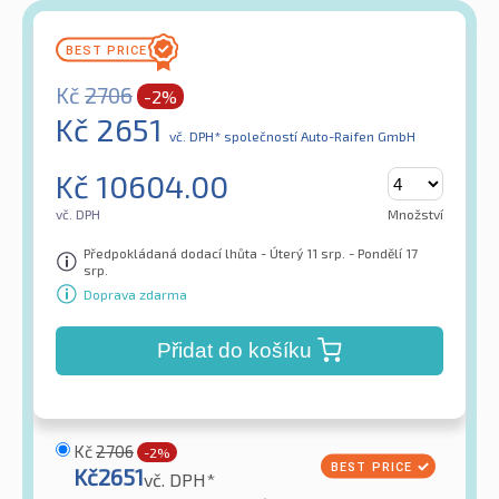
Kč
2706
-2%
Kč
2651
vč. DPH*
společností Auto-Raifen GmbH
Kč
10604.00
vč. DPH
Množství
Předpokládaná dodací lhůta - Úterý 11 srp. - Pondělí 17
srp.
Doprava zdarma
Přidat do košíku
Kč
2706
-2%
Kč
2651
vč. DPH*