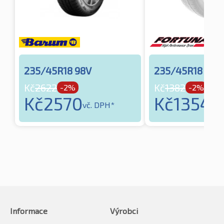
235/45R18 98V
235/45R18 98V
Kč
2622
Kč
1382
-2%
-2%
Kč
2570
Kč
1354
vč. DPH*
vč.
Informace
Výrobci