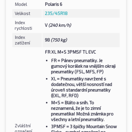
Model
Polaris 6
Velikost
235/45R18
Index
V
(240 km/h)
rychlosti
Index
98
(750 kg)
zatížení
FR XL M+S 3PMSF TL EVC
FR
= Pánev pneumatiky. Je
gumový korálek na vnějším okraji
pneumatiky (FSL, MFS, FP)
XL
= Pneumatiky navržené s
dodatečnou, větší nosností nad
úroveň standardní pneumatiky
(EXL, RF, RFD)
M+S
= Bláto a sníh. To
neznamená, že je to zimní
pneumatika! Možná známka pro
všechny a letní pneumatiky.
Zvláštní
3PMSF
= 3 špičky Mountain Snow
označení