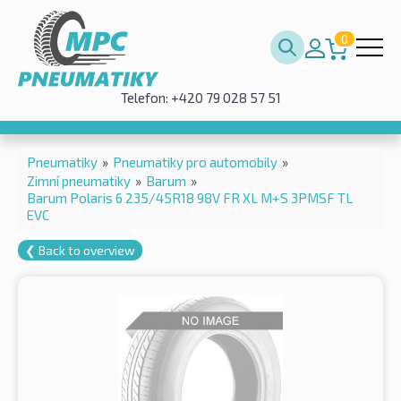
0
Telefon: +420 79 028 57 51
Pneumatiky
»
Pneumatiky pro automobily
»
Zimní pneumatiky
»
Barum
»
Barum Polaris 6 235/45R18 98V FR XL M+S 3PMSF TL
EVC
❮ Back to overview