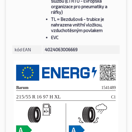
službu (ETRTO - Evropská
organizace pro pneumatiky a
ráfky)
TL
= Bezdušová - trubice je
nahrazena vnitřní vložkou,
vzduchotěsným povlakem
EVC
kód EAN
4024063006669