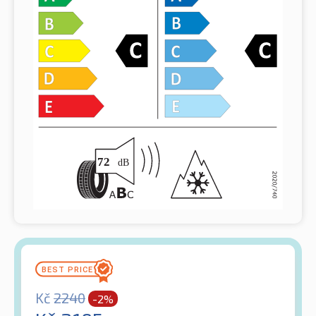
Kč
2240
-2%