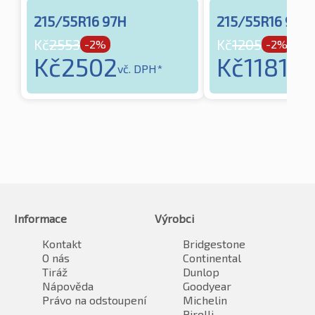
215/55R16 97H
215/55R16 97H
Kč
2553
Kč
1205
-2%
-2%
Kč
2502
Kč
1181
vč. DPH*
vč. 
Informace
Výrobci
Kontakt
Bridgestone
O nás
Continental
Tiráž
Dunlop
Nápověda
Goodyear
Právo na odstoupení
Michelin
Pirelli