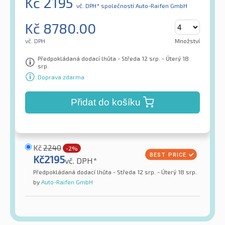
Kč
2195
vč. DPH*
společností Auto-Raifen GmbH
Kč
8780.00
vč. DPH
Množství
Předpokládaná dodací lhůta - Středa 12 srp. - Úterý 18
srp.
Doprava zdarma
Přidat do košíku
Kč
2240
-2%
Kč
2195
vč. DPH*
Předpokládaná dodací lhůta - Středa 12 srp. - Úterý 18 srp.
by
Auto-Raifen GmbH