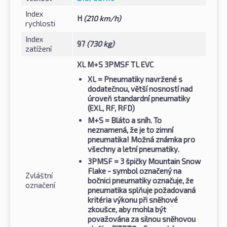
Index
H
(210 km/h)
rychlosti
Index
97
(730 kg)
zatížení
XL M+S 3PMSF TL EVC
XL
= Pneumatiky navržené s
dodatečnou, větší nosností nad
úroveň standardní pneumatiky
(EXL, RF, RFD)
M+S
= Bláto a sníh. To
neznamená, že je to zimní
pneumatika! Možná známka pro
všechny a letní pneumatiky.
3PMSF
= 3 špičky Mountain Snow
Flake - symbol označený na
Zvláštní
bočnici pneumatiky označuje, že
označení
pneumatika splňuje požadovaná
kritéria výkonu při sněhové
zkoušce, aby mohla být
považována za silnou sněhovou