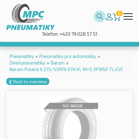
0
Telefon: +420 79 028 57 51
Pneumatiky
»
Pneumatiky pro automobily
»
Zimní pneumatiky
»
Barum
»
Barum Polaris 6 215/55R16 97H XL M+S 3PMSF TL EVC
❮ Back to overview