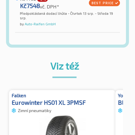
Kč
7548
vč. DPH*
Předpokládaná dodací lhůta - Čtvrtek 13 srp. - Středa 19
srp.
by
Auto-Raifen GmbH
Viz též
Falken
Yokoha
Eurowinter HS01 XL 3PMSF
BluEa
Zimní pneumatiky
Zimní