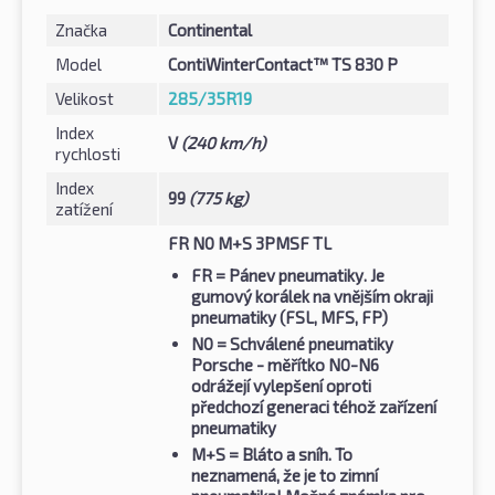
Značka
Continental
Model
ContiWinterContact™ TS 830 P
Velikost
285/35R19
Index
V
(240 km/h)
rychlosti
Index
99
(775 kg)
zatížení
FR N0 M+S 3PMSF TL
FR
= Pánev pneumatiky. Je
gumový korálek na vnějším okraji
pneumatiky (FSL, MFS, FP)
N0
= Schválené pneumatiky
Porsche - měřítko N0-N6
odrážejí vylepšení oproti
předchozí generaci téhož zařízení
pneumatiky
M+S
= Bláto a sníh. To
neznamená, že je to zimní