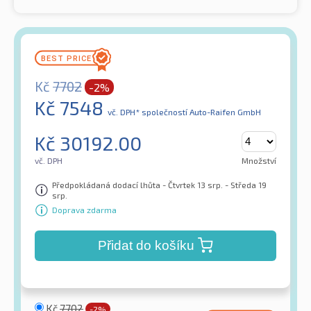
Kč
7702
-2%
Kč
7548
vč. DPH*
společností Auto-Raifen GmbH
Kč
30192.00
vč. DPH
Množství
Předpokládaná dodací lhůta - Čtvrtek 13 srp. - Středa 19
srp.
Doprava zdarma
Přidat do košíku
Kč
7702
-2%