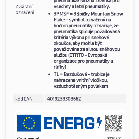
pneumatika! Možná známka pro
Zvláštní
všechny a letní pneumatiky.
označení
3PMSF
= 3 špičky Mountain Snow
Flake - symbol označený na
bočnici pneumatiky označuje, že
pneumatika splňuje požadovaná
kritéria výkonu při sněhové
zkoušce, aby mohla být
považována za silnou sněhovou
službu (ETRTO - Evropská
organizace pro pneumatiky a
ráfky)
TL
= Bezdušová - trubice je
nahrazena vnitřní vložkou,
vzduchotěsným povlakem
kód EAN
4019238308662