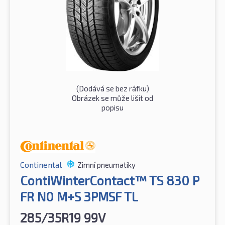
(Dodává se bez ráfku)
Obrázek se může lišit od
popisu
Continental
Zimní pneumatiky
ContiWinterContact™ TS 830 P
FR N0 M+S 3PMSF TL
285/35R19 99V