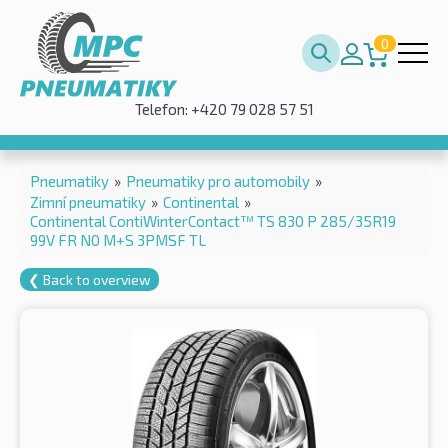
0
Telefon: +420 79 028 57 51
Pneumatiky
»
Pneumatiky pro automobily
»
Zimní pneumatiky
»
Continental
»
Continental ContiWinterContact™ TS 830 P 285/35R19
99V FR N0 M+S 3PMSF TL
❮ Back to overview