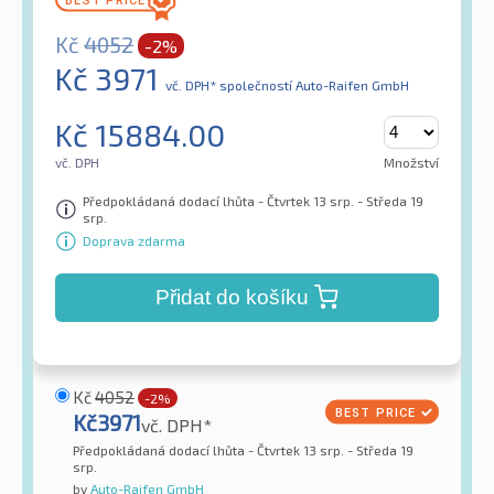
Kč
4052
-2%
Kč
3971
vč. DPH*
společností Auto-Raifen GmbH
Kč
15884.00
vč. DPH
Množství
Předpokládaná dodací lhůta - Čtvrtek 13 srp. - Středa 19
srp.
Doprava zdarma
Přidat do košíku
Kč
4052
-2%
Kč
3971
vč. DPH*
Předpokládaná dodací lhůta - Čtvrtek 13 srp. - Středa 19
srp.
by
Auto-Raifen GmbH