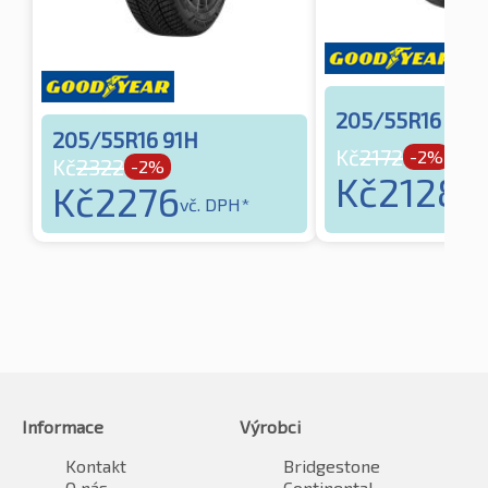
205/55R16 91T
205/55R16 91H
Kč
2172
-2%
Kč
2322
-2%
Kč
2128
Kč
2276
vč.
vč. DPH*
Informace
Výrobci
Kontakt
Bridgestone
O nás
Continental