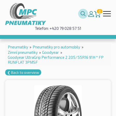
0
Telefon: +420 79 028 57 51
Pneumatiky
»
Pneumatiky pro automobily
»
Zimní pneumatiky
»
Goodyear
»
Goodyear UltraGrip Performance 2 205/55R16 91H * FP
RUNFLAT 3PMSF
❮ Back to overview