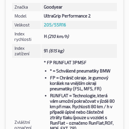
Značka
Goodyear
Model
UltraGrip Performance 2
Velikost
205/55R16
Index
H
(210 km/h)
rychlosti
Index
91
(615 kg)
zatížení
* FP RUNFLAT 3PMSF
*
= Schválené pneumatiky BMW
FP
= Chránič okraje. Je gumový
korálek na vnějším okraji
pneumatiky (FSL, MFS, FR)
RUNFLAT
= Technologie, která
vám umožní pokračovat v jízdě 80
km při max. Rychlosti 80 km / h v
případě úplné nebo částečné
ztráty tlaku (pouze u vozidel s
Zvláštní
RunFlat - označeno RunFlat,ROF,
označení
MOE, EXT, ZP)