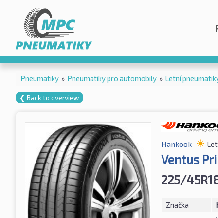
Pneumatiky
»
Pneumatiky pro automobily
»
Letní pneumatik
❮ Back to overview
Hankook
Let
Ventus Pr
225/45R1
Značka