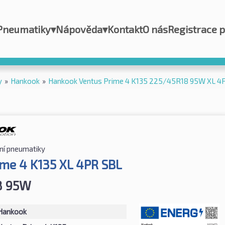
Pneumatiky
▾
Nápověda
▾
Kontakt
O nás
Registrace 
y
»
Hankook
»
Hankook Ventus Prime 4 K135 225/45R18 95W XL 4
ní pneumatiky
ime 4 K135 XL 4PR SBL
8 95W
Hankook