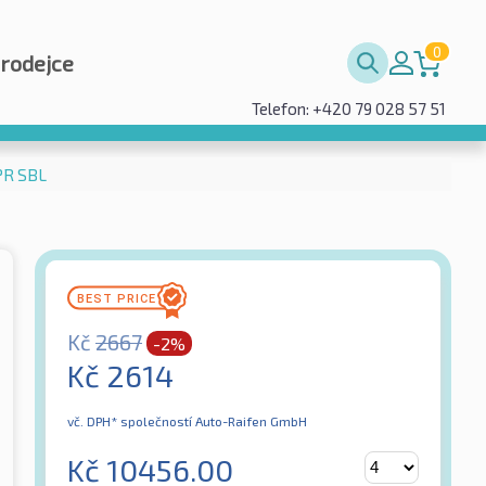
0
prodejce
Telefon: +420 79 028 57 51
PR SBL
Kč
2667
-2%
Kč
2614
vč. DPH*
společností Auto-Raifen GmbH
Kč
10456.00