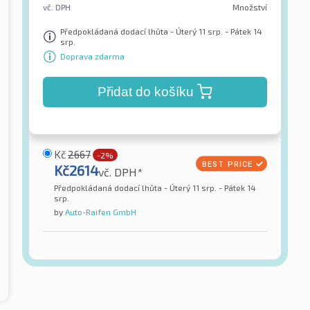
vč. DPH
Množství
Předpokládaná dodací lhůta - Úterý 11 srp. - Pátek 14
srp.
Doprava zdarma
Přidat do košíku
Kč
2667
-2%
Kč
2614
vč. DPH*
Předpokládaná dodací lhůta - Úterý 11 srp. - Pátek 14
srp.
by
Auto-Raifen GmbH