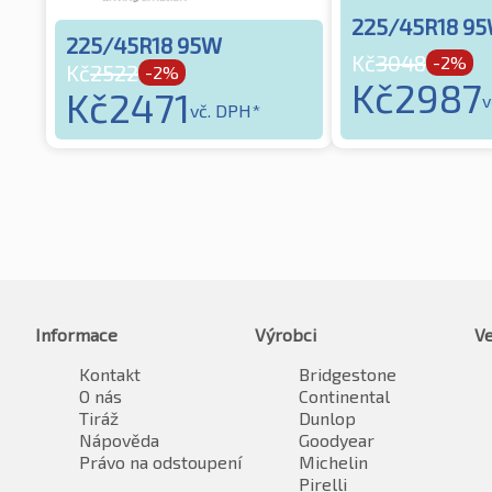
225/45R18 9
225/45R18 95W
Kč
3048
-2%
Kč
2522
-2%
Kč
2987
Kč
2471
v
vč. DPH*
Informace
Výrobci
Ve
Kontakt
Bridgestone
O nás
Continental
Tiráž
Dunlop
Nápověda
Goodyear
Právo na odstoupení
Michelin
Pirelli