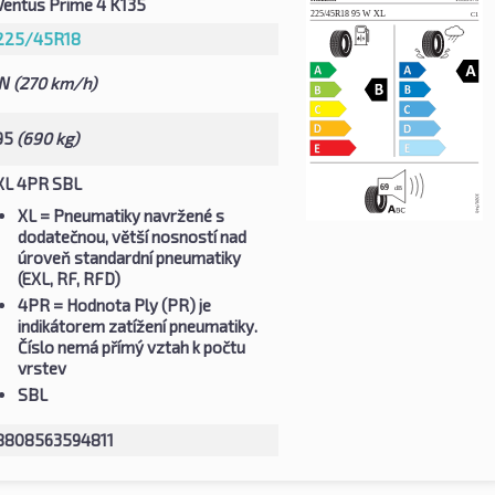
Ventus Prime 4 K135
225/45R18
W
(270 km/h)
95
(690 kg)
XL 4PR SBL
XL
= Pneumatiky navržené s
dodatečnou, větší nosností nad
úroveň standardní pneumatiky
(EXL, RF, RFD)
4PR
= Hodnota Ply (PR) je
indikátorem zatížení pneumatiky.
Číslo nemá přímý vztah k počtu
vrstev
SBL
8808563594811