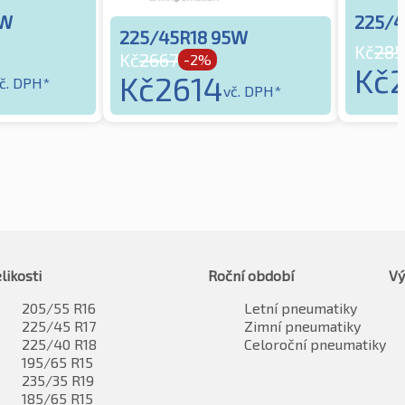
5W
225/4
225/45R18 95W
Kč
285
Kč
2667
-2%
Kč
Kč
2614
č. DPH*
vč. DPH*
likosti
Roční období
Vý
205/55 R16
Letní pneumatiky
225/45 R17
Zimní pneumatiky
225/40 R18
Celoroční pneumatiky
195/65 R15
235/35 R19
185/65 R15