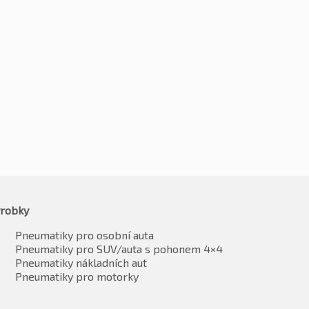
5R18 95W
225/45R18 95W
4
Kč
1240
-2%
-2%
2798
Kč
1216
vč. DPH*
vč. DPH*
robky
Pneumatiky pro osobní auta
Pneumatiky pro SUV/auta s pohonem 4×4
Pneumatiky nákladních aut
Pneumatiky pro motorky