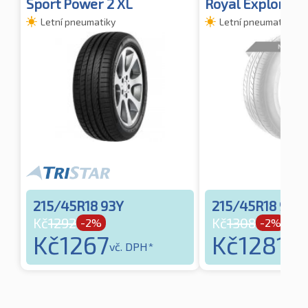
Sport Power 2 XL
Royal Explorer I
Letní pneumatiky
Letní pneumatiky
215/45R18 93Y
215/45R18 93Y
Kč
1292
Kč
1308
-2%
-2%
Kč
1267
Kč
1281
vč. DPH*
vč. 