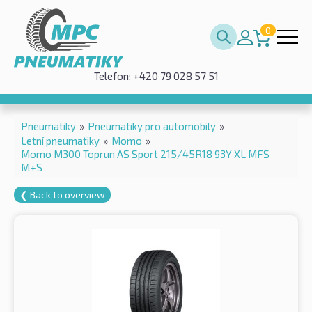
0
Telefon: +420 79 028 57 51
Pneumatiky
»
Pneumatiky pro automobily
»
Letní pneumatiky
»
Momo
»
Momo M300 Toprun AS Sport 215/45R18 93Y XL MFS
M+S
❮ Back to overview