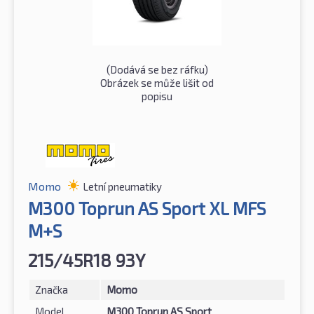
(Dodává se bez ráfku)
Obrázek se může lišit od
popisu
Momo
Letní pneumatiky
M300 Toprun AS Sport XL MFS
M+S
215/45R18 93Y
Značka
Momo
Model
M300 Toprun AS Sport