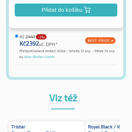
Přidat do košíku
Kč
2441
-2%
Kč
2392
vč. DPH*
Předpokládaná dodací lhůta - Středa 12 srp. - Pátek 14 srp.
by
Auto-Raifen GmbH
Viz též
Tristar
Royal Black / Kyoto