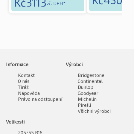
Kč
3113
vč
vč. DPH*
Informace
Výrobci
Kontakt
Bridgestone
O nás
Continental
Tiráž
Dunlop
Nápověda
Goodyear
Právo na odstoupení
Michelin
Pirelli
Všichni výrobci
Velikosti
205/55 R16