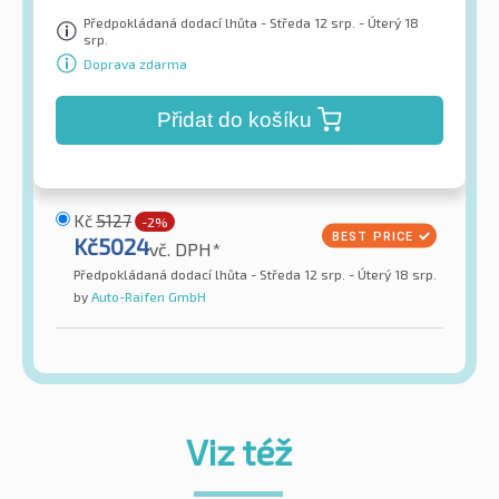
Předpokládaná dodací lhůta - Středa 12 srp. - Úterý 18
srp.
Doprava zdarma
Přidat do košíku
Kč
5127
-2%
Kč
5024
vč. DPH*
Předpokládaná dodací lhůta - Středa 12 srp. - Úterý 18 srp.
by
Auto-Raifen GmbH
Viz též