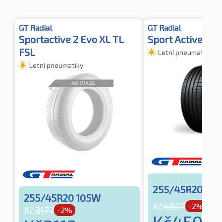
GT Radial
GT Radial
Sportactive 2 Evo XL TL
Sport Active 2 S
FSL
Letní pneumatiky
Letní pneumatiky
255/45R20 105
255/45R20 105W
Kč
4597
-2%
Kč
3177
-2%
Kč
4505