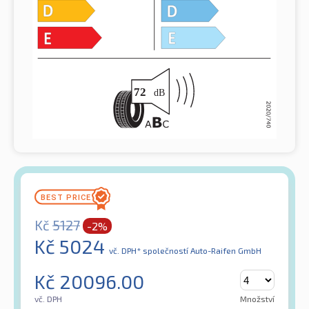
Kč
5127
-2%
Kč
5024
vč. DPH*
společností Auto-Raifen GmbH
Kč
20096.00
vč. DPH
Množství