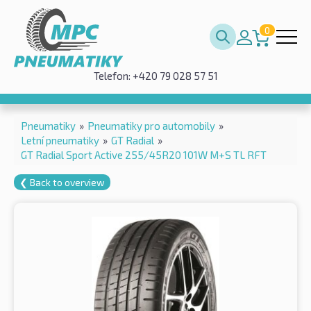
0
Telefon: +420 79 028 57 51
Pneumatiky
»
Pneumatiky pro automobily
»
Letní pneumatiky
»
GT Radial
»
GT Radial Sport Active 255/45R20 101W M+S TL RFT
❮ Back to overview