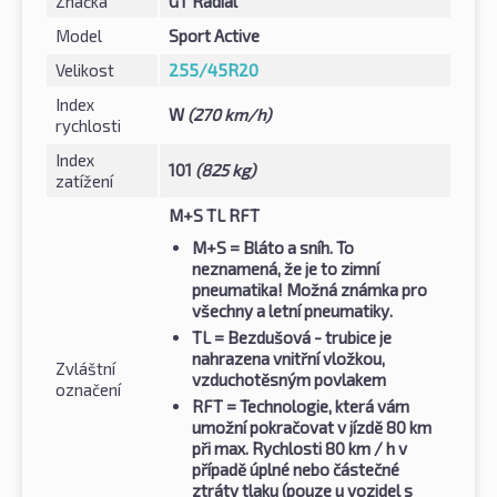
Značka
GT Radial
Model
Sport Active
Velikost
255/45R20
Index
W
(270 km/h)
rychlosti
Index
101
(825 kg)
zatížení
M+S TL RFT
M+S
= Bláto a sníh. To
neznamená, že je to zimní
pneumatika! Možná známka pro
všechny a letní pneumatiky.
TL
= Bezdušová - trubice je
nahrazena vnitřní vložkou,
Zvláštní
vzduchotěsným povlakem
označení
RFT
= Technologie, která vám
umožní pokračovat v jízdě 80 km
při max. Rychlosti 80 km / h v
případě úplné nebo částečné
ztráty tlaku (pouze u vozidel s