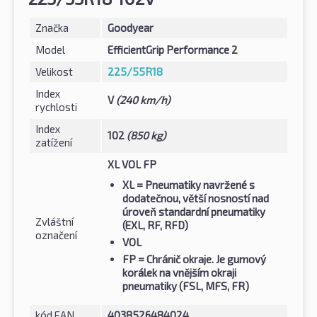
Značka
Goodyear
Model
EfficientGrip Performance 2
Velikost
225/55R18
Index
V
(240 km/h)
rychlosti
Index
102
(850 kg)
zatížení
XL VOL FP
XL
= Pneumatiky navržené s
dodatečnou, větší nosností nad
úroveň standardní pneumatiky
Zvláštní
(EXL, RF, RFD)
označení
VOL
FP
= Chránič okraje. Je gumový
korálek na vnějším okraji
pneumatiky (FSL, MFS, FR)
kód EAN
4038526484024