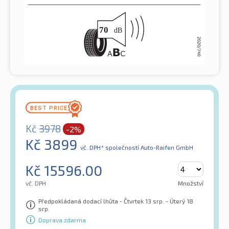
Kč
3978
-2%
Kč
3899
vč. DPH*
společností Auto-Raifen GmbH
Kč
15596.00
vč. DPH
Množství
Předpokládaná dodací lhůta - Čtvrtek 13 srp. - Úterý 18
srp.
Doprava zdarma