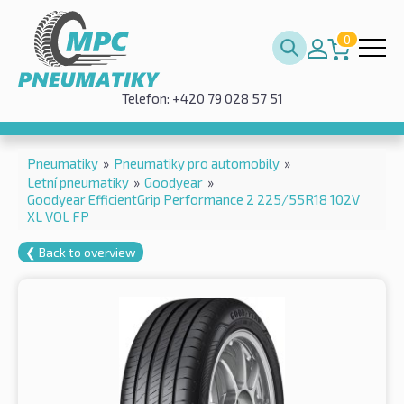
0
Telefon: +420 79 028 57 51
Pneumatiky
»
Pneumatiky pro automobily
»
Letní pneumatiky
»
Goodyear
»
Goodyear EfficientGrip Performance 2 225/55R18 102V
XL VOL FP
❮ Back to overview