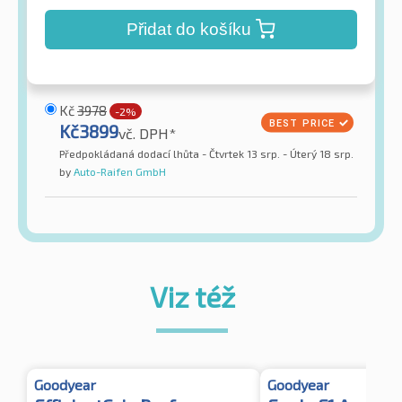
Přidat do košíku
Kč
3978
-2%
Kč
3899
vč. DPH*
Předpokládaná dodací lhůta - Čtvrtek 13 srp. - Úterý 18 srp.
by
Auto-Raifen GmbH
Viz též
Goodyear
Goodyear