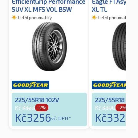
EfficientGrip Performance
Eagle F1 Asymme
SUV XL MFS VOL BSW
XL TL
Letní pneumatiky
Letní pneumatiky
225/55R18 102V
225/55R18 102
Kč
3323
Kč
3390
-2%
-2%
Kč
3256
Kč
3323
vč. DPH*
vč