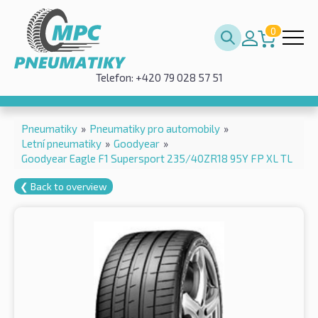
0
Telefon: +420 79 028 57 51
Pneumatiky
»
Pneumatiky pro automobily
»
Letní pneumatiky
»
Goodyear
»
Goodyear Eagle F1 Supersport 235/40ZR18 95Y FP XL TL
❮ Back to overview