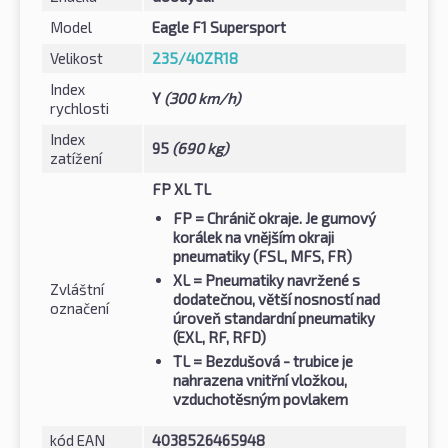
Model
Eagle F1 Supersport
Velikost
235/40ZR18
Index
Y
(300 km/h)
rychlosti
Index
95
(690 kg)
zatížení
FP XL TL
FP
= Chránič okraje. Je gumový
korálek na vnějším okraji
pneumatiky (FSL, MFS, FR)
XL
= Pneumatiky navržené s
Zvláštní
dodatečnou, větší nosností nad
označení
úroveň standardní pneumatiky
(EXL, RF, RFD)
TL
= Bezdušová - trubice je
nahrazena vnitřní vložkou,
vzduchotěsným povlakem
kód EAN
4038526465948