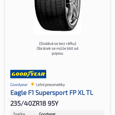
(Dodává se bez ráfku)
Obrázek se může lišit od
popisu
Goodyear
Letní pneumatiky
Eagle F1 Supersport FP XL TL
235/40ZR18 95Y
Značka
Goodyear