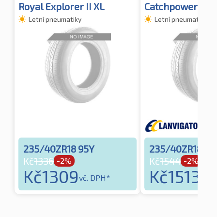
Royal Explorer II XL
Catchpower Plu
Letní pneumatiky
Letní pneumatiky
235/40ZR18 95Y
235/40ZR18 95
Kč
1336
Kč
1544
-2%
-2%
Kč
1309
Kč
1513
vč. DPH*
vč. 