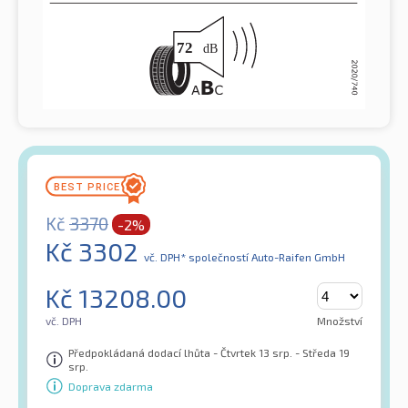
Kč
3370
-2%
Kč
3302
vč. DPH*
společností Auto-Raifen GmbH
Kč
13208.00
vč. DPH
Množství
Předpokládaná dodací lhůta - Čtvrtek 13 srp. - Středa 19
srp.
Doprava zdarma