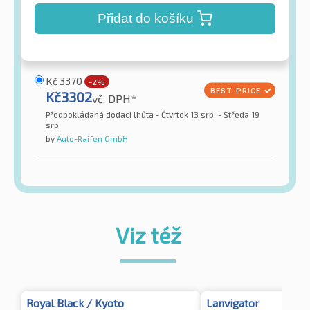
Přidat do košíku
Kč
3370
-2%
Kč
3302
vč. DPH*
Předpokládaná dodací lhůta - Čtvrtek 13 srp. - Středa 19
srp.
by
Auto-Raifen GmbH
Viz též
Royal Black / Kyoto
Lanvigator