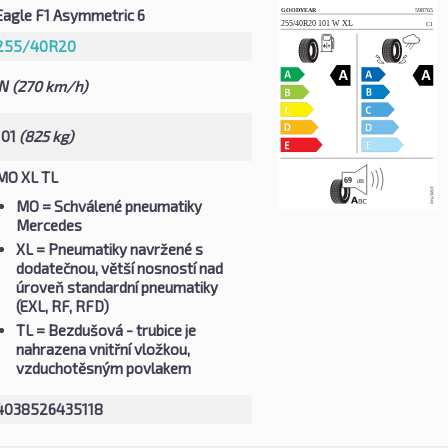
Eagle F1 Asymmetric 6
255/40R20
W
(270 km/h)
101
(825 kg)
MO XL TL
MO
= Schválené pneumatiky
Mercedes
XL
= Pneumatiky navržené s
dodatečnou, větší nosností nad
úroveň standardní pneumatiky
(EXL, RF, RFD)
TL
= Bezdušová - trubice je
nahrazena vnitřní vložkou,
vzduchotěsným povlakem
4038526435118