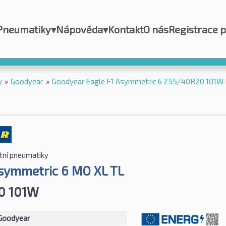
Pneumatiky
▾
Nápověda
▾
Kontakt
O nás
Registrace 
y
»
Goodyear
»
Goodyear Eagle F1 Asymmetric 6 255/40R20 101W
tní pneumatiky
Asymmetric 6 MO XL TL
0 101W
Goodyear