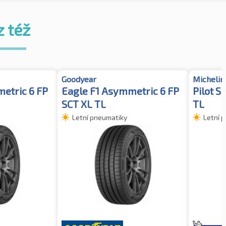
z též
Goodyear
Michelin
etric 6 FP
Eagle F1 Asymmetric 6 FP
Pilot S
SCT XL TL
TL
Letní pneumatiky
Letní 