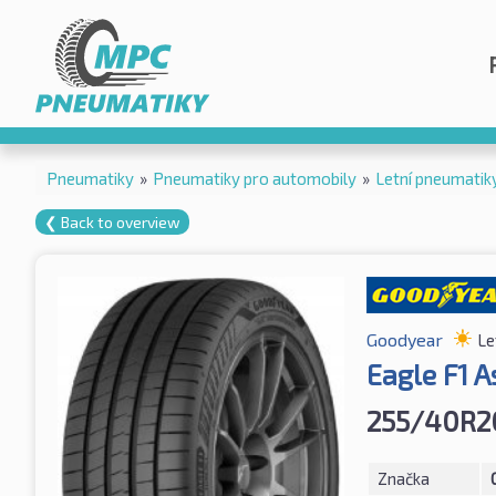
Pneumatiky
»
Pneumatiky pro automobily
»
Letní pneumatik
❮ Back to overview
Goodyear
Le
Eagle F1 
255/40R2
Značka