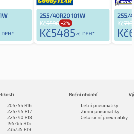
01W
255/40R20 101W
255/4
Kč
5596
Kč
710
-2%
Kč
5485
Kč
. DPH*
vč. DPH*
likosti
Roční období
Vý
205/55 R16
Letní pneumatiky
225/45 R17
Zimní pneumatiky
225/40 R18
Celoroční pneumatiky
195/65 R15
235/35 R19