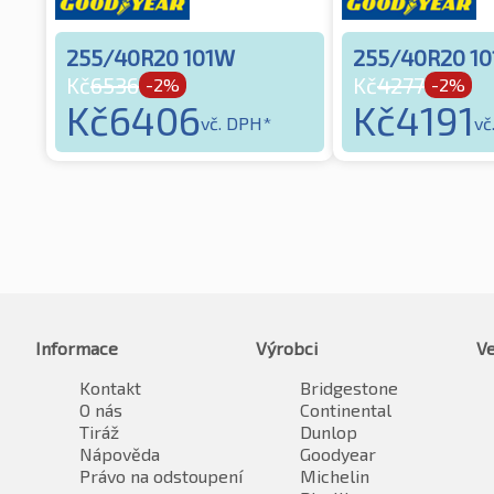
255/40R20 101W
255/40R20 1
Kč
6536
Kč
4277
-2%
-2%
Kč
6406
Kč
4191
vč. DPH*
vč
Informace
Výrobci
Ve
Kontakt
Bridgestone
O nás
Continental
Tiráž
Dunlop
Nápověda
Goodyear
Právo na odstoupení
Michelin