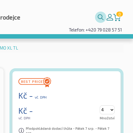
0
prodejce
Telefon: +420 79 028 57 51
 MO XL TL
Kč
-
vč. DPH
Kč
-
vč. DPH
Množství
Předpokládaná dodací lhůta - Pátek 7 srp. - Pátek 7
srp.