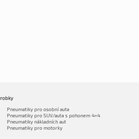
255/40R20 101W
0R20 101W
Kč
6003
-2%
4
-2%
Kč
5883
6962
vč. DPH*
vč. DPH*
robky
Pneumatiky pro osobní auta
Pneumatiky pro SUV/auta s pohonem 4×4
Pneumatiky nákladních aut
Pneumatiky pro motorky