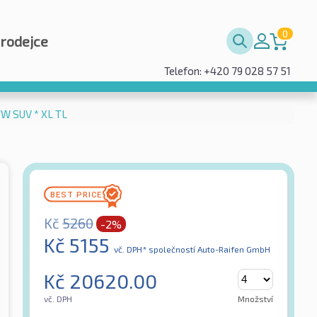
0
prodejce
Telefon: +420 79 028 57 51
7W SUV * XL TL
Kč
5260
-2%
Kč
5155
vč. DPH*
společností Auto-Raifen GmbH
Kč
20620.00
vč. DPH
Množství