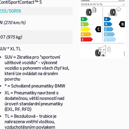
ContiSportContact™ 5
255/50R19
W
(270 km/h)
107
(975 kg)
SUV * XL TL
SUV
= Zkratka pro "sportovní
užitkové vozidlo" - výkonné
vozidlo s pohonem všech čtyř kol,
které lze ovládat na drsném
povrchu
*
= Schválené pneumatiky BMW
XL
= Pneumatiky navržené s
dodatečnou, větší nosností nad
úroveň standardní pneumatiky
(EXL, RF, RFD)
TL
= Bezdušová - trubice je
nahrazena vnitřní vložkou,
vzduchotěsným povlakem