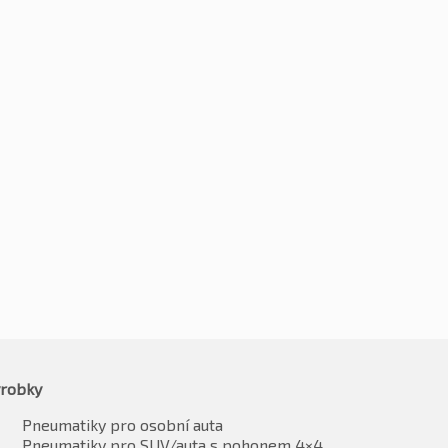
0R19 103T
255/50R19 107W
09
Kč
2196
-2%
-2%
4223
Kč
2153
vč. DPH*
vč. DPH*
robky
Pneumatiky pro osobní auta
Pneumatiky pro SUV/auta s pohonem 4×4