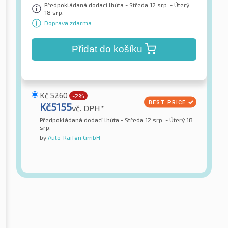
Předpokládaná dodací lhůta - Středa 12 srp. - Úterý
18 srp.
Doprava zdarma
Přidat do košíku
Kč
5260
-2%
Kč
5155
vč. DPH*
Předpokládaná dodací lhůta - Středa 12 srp. - Úterý 18
srp.
by
Auto-Raifen GmbH