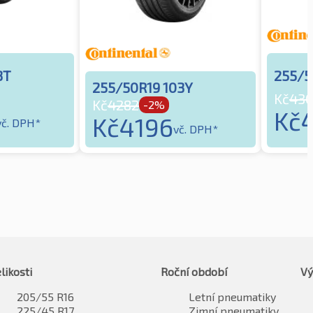
3T
255/5
255/50R19 103Y
Kč
43
Kč
4282
-2%
Kč
Kč
4196
vč. DPH*
vč. DPH*
likosti
Roční období
Vý
205/55 R16
Letní pneumatiky
225/45 R17
Zimní pneumatiky