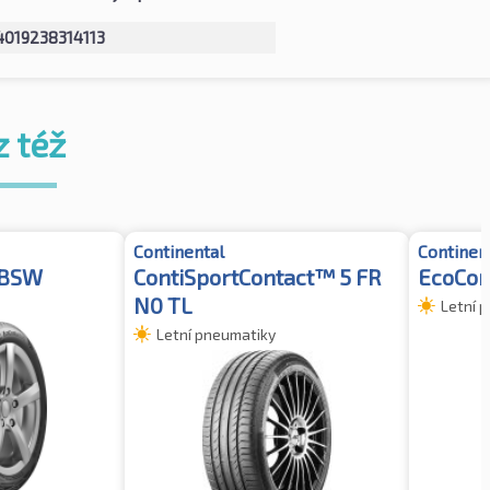
4019238314113
z též
Continental
Continen
 BSW
ContiSportContact™ 5 FR
EcoCon
N0 TL
Letní 
Letní pneumatiky