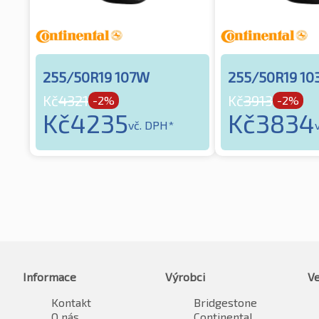
255/50R19 107W
255/50R19 10
Kč
4321
Kč
3913
-2%
-2%
Kč
4235
Kč
3834
vč. DPH*
Informace
Výrobci
Ve
Kontakt
Bridgestone
O nás
Continental