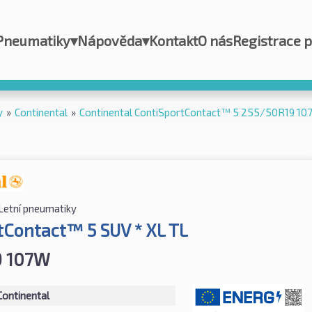
Pneumatiky
▾
Nápověda
▾
Kontakt
O nás
Registrace 
y
»
Continental
»
Continental ContiSportContact™ 5 255/50R19 10
Letní pneumatiky
tContact™ 5 SUV * XL TL
9 107W
Continental