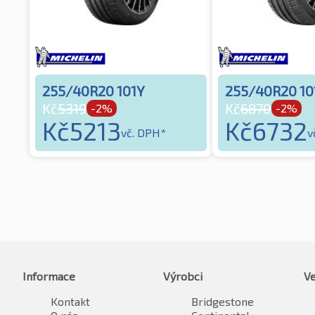
255/40R20 101Y
255/40R20 10
Kč
5319
Kč
6870
-2%
-2%
Kč
5213
Kč
6732
vč. DPH*
v
Informace
Výrobci
Ve
Kontakt
Bridgestone