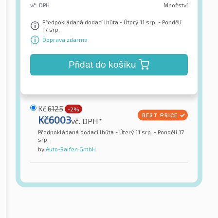
vč. DPH
Množství
Předpokládaná dodací lhůta - Úterý 11 srp. - Pondělí
17 srp.
Doprava zdarma
Přidat do košíku
Kč
6125
-2%
Kč
6003
vč. DPH*
Předpokládaná dodací lhůta - Úterý 11 srp. - Pondělí 17
srp.
by
Auto-Raifen GmbH