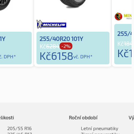
255/4
1Y
255/40R20 101Y
Kč
184
Kč
6284
-2%
Kč
Kč
6158
č. DPH*
vč. DPH*
likosti
Roční období
Vý
205/55 R16
Letní pneumatiky