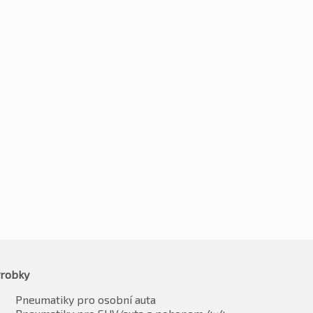
0R20 101Y
255/40R20 101Y
2
Kč
1871
-2%
-2%
1805
Kč
1833
vč. DPH*
vč. DPH*
robky
Pneumatiky pro osobní auta