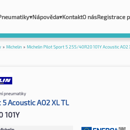
Pneumatiky
▾
Nápověda
▾
Kontakt
O nás
Registrace 
y
»
Michelin
»
Michelin Pilot Sport 5 255/40R20 101Y Acoustic AO2 
ní pneumatiky
t 5 Acoustic AO2 XL TL
0 101Y
Michelin