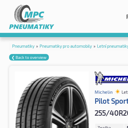
Pneumatiky
»
Pneumatiky pro automobily
»
Letní pneumatik
❮ Back to overview
Michelin
Let
Pilot Spor
255/40R2
Značka