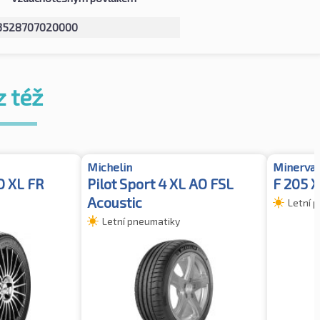
3528707020000
z též
Michelin
Minerva
O XL FR
Pilot Sport 4 XL AO FSL
F 205 
Acoustic
Letní 
Letní pneumatiky