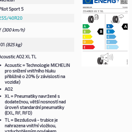
Pilot Sport 5
255/40R20
Y
(300 km/h)
101
(825 kg)
Acoustic AO2 XL TL
Acoustic
= Technologie MICHELIN
pro snížení vnitřního hluku
přibližně o 20% (v závislosti na
vozidle)
AO2
XL
= Pneumatiky navržené s
dodatečnou, větší nosností nad
úroveň standardní pneumatiky
(EXL, RF, RFD)
TL
= Bezdušová - trubice je
nahrazena vnitřní vložkou,
vzduchotěsným povlakem