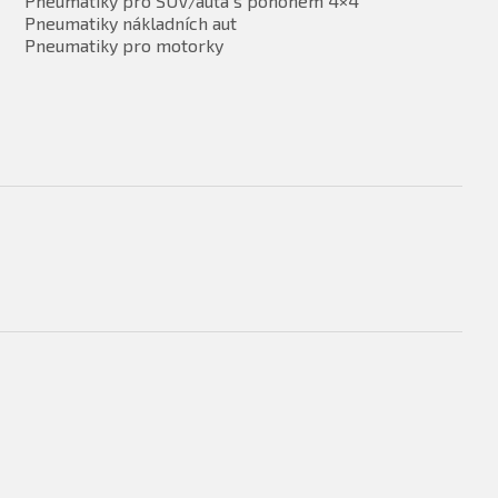
Pneumatiky pro SUV/auta s pohonem 4×4
Pneumatiky nákladních aut
Pneumatiky pro motorky