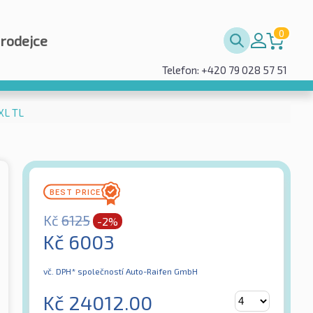
0
prodejce
Telefon: +420 79 028 57 51
XL TL
Kč
6125
-2%
Kč
6003
vč. DPH*
společností Auto-Raifen GmbH
Kč
24012.00