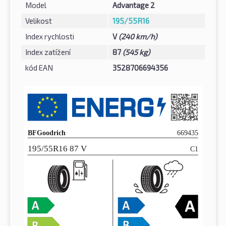
Model
Advantage 2
Velikost
195/55R16
Index rychlosti
V
(240 km/h)
Index zatížení
87
(545 kg)
kód EAN
3528706694356