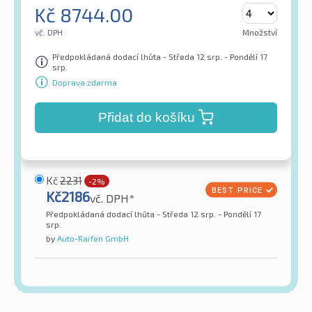
Kč
8744.00
vč. DPH
Množství
Předpokládaná dodací lhůta - Středa 12 srp. - Pondělí 17
srp.
Doprava zdarma
Přidat do košíku
Kč
2231
-2%
Kč
2186
vč. DPH*
Předpokládaná dodací lhůta - Středa 12 srp. - Pondělí 17
srp.
by
Auto-Raifen GmbH