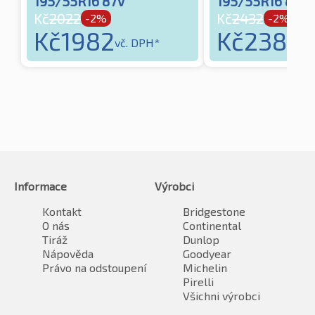
195/55R16 87V
195/55R16 87W
Kč
2022
Kč
2432
-2%
-2%
Kč
1982
Kč
2384
vč. DPH*
vč
Informace
Výrobci
Kontakt
Bridgestone
O nás
Continental
Tiráž
Dunlop
Nápověda
Goodyear
Právo na odstoupení
Michelin
Pirelli
Všichni výrobci