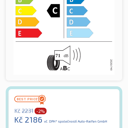
Kč
2231
-2%
Kč
2186
vč. DPH*
společností Auto-Raifen GmbH