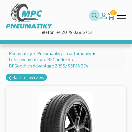
0
Telefon: +420 79 028 57 51
Pneumatiky
»
Pneumatiky pro automobily
»
Letní pneumatiky
»
BFGoodrich
»
BFGoodrich Advantage 2 195/55R16 87V
❮ Back to overview