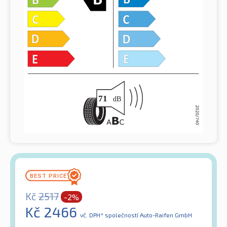
Kč
2517
-2%
Kč
2466
vč. DPH*
společností Auto-Raifen GmbH