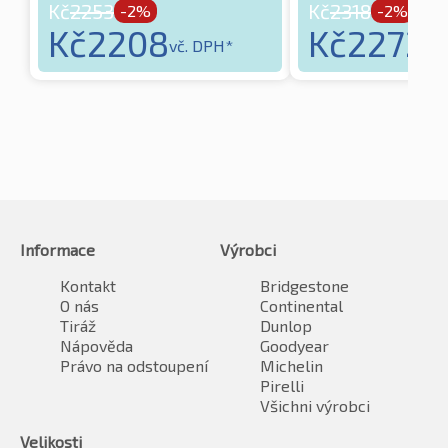
Kč
2253
Kč
2318
-2%
-2%
Kč
2208
Kč
2272
vč. DPH*
vč
Informace
Výrobci
Kontakt
Bridgestone
O nás
Continental
Tiráž
Dunlop
Nápověda
Goodyear
Právo na odstoupení
Michelin
Pirelli
Všichni výrobci
Velikosti