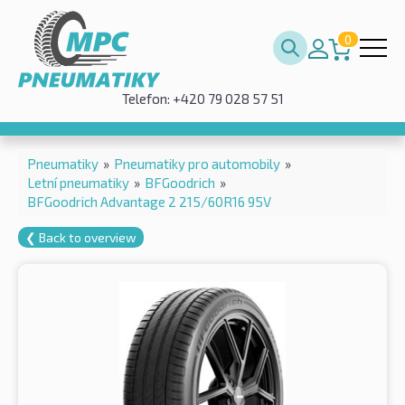
0
Telefon: +420 79 028 57 51
Pneumatiky
»
Pneumatiky pro automobily
»
Letní pneumatiky
»
BFGoodrich
»
BFGoodrich Advantage 2 215/60R16 95V
❮ Back to overview