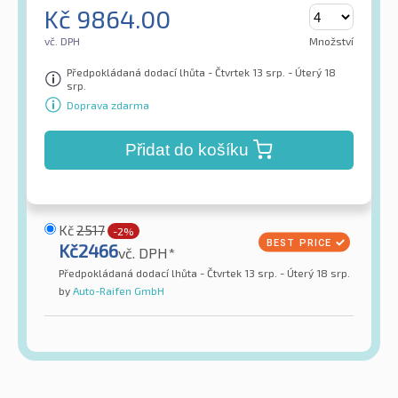
Kč
9864.00
vč. DPH
Množství
Předpokládaná dodací lhůta - Čtvrtek 13 srp. - Úterý 18
srp.
Doprava zdarma
Přidat do košíku
Kč
2517
-2%
Kč
2466
vč. DPH*
Předpokládaná dodací lhůta - Čtvrtek 13 srp. - Úterý 18 srp.
by
Auto-Raifen GmbH