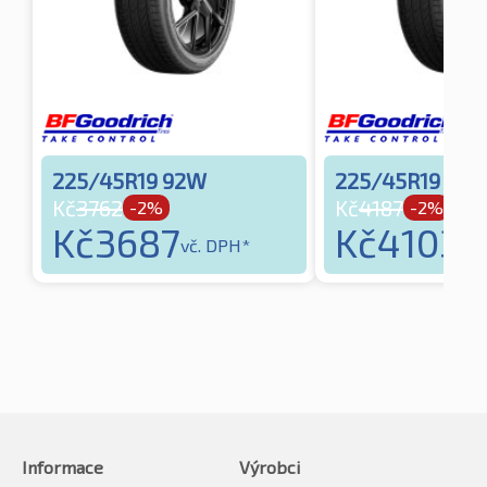
225/45R19 92W
225/45R19 96
Kč
3762
Kč
4187
-2%
-2%
Kč
3687
Kč
4103
vč. DPH*
vč.
Informace
Výrobci