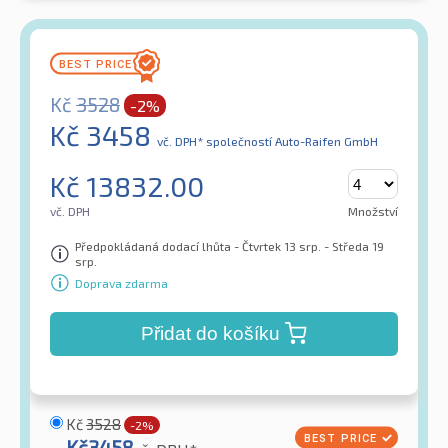
Kč
3528
-2%
Kč
3458
vč. DPH*
společností Auto-Raifen GmbH
Kč
13832.00
vč. DPH
Množství
Předpokládaná dodací lhůta - Čtvrtek 13 srp. - Středa 19
srp.
Doprava zdarma
Přidat do košíku
Kč
3528
-2%
Kč
3458