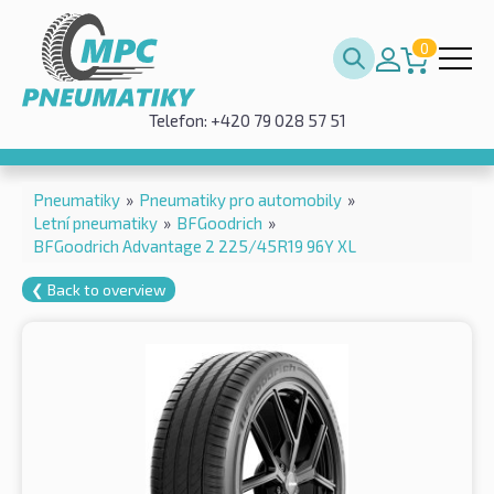
0
Telefon: +420 79 028 57 51
Pneumatiky
»
Pneumatiky pro automobily
»
Letní pneumatiky
»
BFGoodrich
»
BFGoodrich Advantage 2 225/45R19 96Y XL
❮ Back to overview