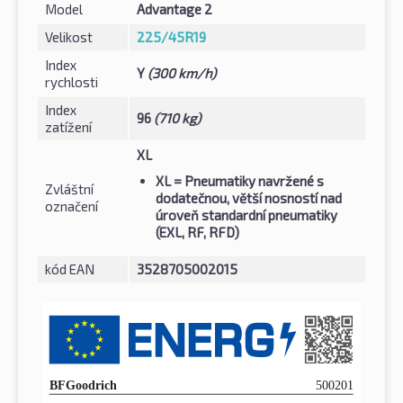
Model
Advantage 2
Velikost
225/45R19
Index
Y
(300 km/h)
rychlosti
Index
96
(710 kg)
zatížení
XL
XL
= Pneumatiky navržené s
Zvláštní
dodatečnou, větší nosností nad
označení
úroveň standardní pneumatiky
(EXL, RF, RFD)
kód EAN
3528705002015