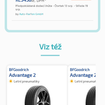
vč. DPH*
Předpokládaná dodací lhůta - Čtvrtek 13 srp. - Středa 19
srp.
by
Auto-Raifen GmbH
Viz též
BFGoodrich
BFGoodrich
Advantage 2
Advantage 2 XL
Letní pneumatiky
Letní pneumatiky