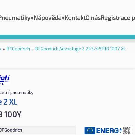
Pneumatiky
▾
Nápověda
▾
Kontakt
O nás
Registrace 
y
»
BFGoodrich
»
BFGoodrich Advantage 2 245/45R18 100Y XL
Letní pneumatiky
 2 XL
8 100Y
BFGoodrich