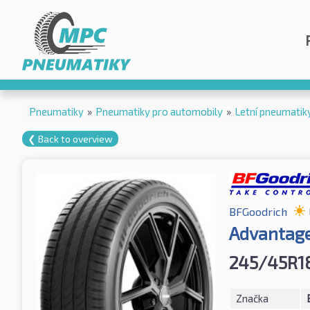
Pneumatiky
»
Pneumatiky pro automobily
»
Letní pneumatik
❮ Back to overview
BFGoodrich
Advantage
245/45R1
Značka