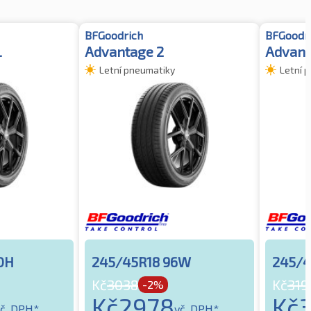
BFGoodrich
BFGoodr
L
Advantage 2
Advant
Letní pneumatiky
Letní 
0H
245/45R18 96W
245/4
Kč
3038
Kč
319
-2%
Kč
2978
Kč
č. DPH*
vč. DPH*