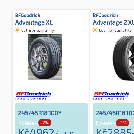
BFGoodrich
BFGoodrich
Advantage XL
Advantage 2 X
Letní pneumatiky
Letní pneumatiky
245/45R18 100Y
245/45R18 10
Kč
5064
Kč
2944
-2%
-2%
Kč
4962
Kč
2885
vč. DPH*
v