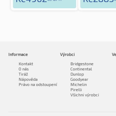
Informace
Výrobci
Ve
Kontakt
Bridgestone
O nás
Continental
Tiráž
Dunlop
Nápověda
Goodyear
Právo na odstoupení
Michelin
Pirelli
Všichni výrobci