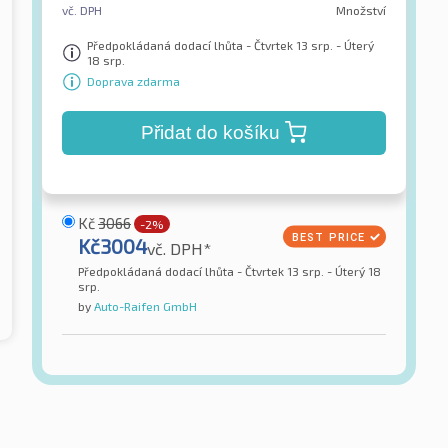
vč. DPH
Množství
Předpokládaná dodací lhůta - Čtvrtek 13 srp. - Úterý
18 srp.
Doprava zdarma
Přidat do košíku
Kč
3066
-2%
Kč
3004
vč. DPH*
Předpokládaná dodací lhůta - Čtvrtek 13 srp. - Úterý 18
srp.
by
Auto-Raifen GmbH