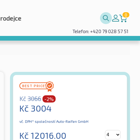
0
prodejce
Telefon: +420 79 028 57 51
Kč
3066
-2%
Kč
3004
vč. DPH*
společností Auto-Raifen GmbH
Kč
12016.00