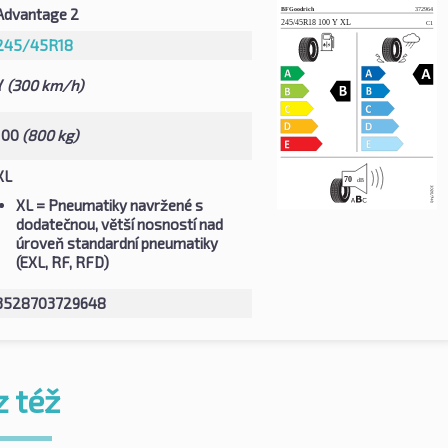
Advantage 2
245/45R18
Y
(300 km/h)
100
(800 kg)
XL
XL
= Pneumatiky navržené s
dodatečnou, větší nosností nad
úroveň standardní pneumatiky
(EXL, RF, RFD)
3528703729648
z též