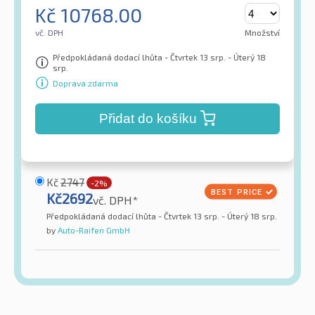
Kč
10768.00
vč. DPH
Množství
Předpokládaná dodací lhůta - Čtvrtek 13 srp. - Úterý 18
srp.
Doprava zdarma
Přidat do košíku
Kč
2747
-2%
Kč
2692
vč. DPH*
Předpokládaná dodací lhůta - Čtvrtek 13 srp. - Úterý 18 srp.
by
Auto-Raifen GmbH