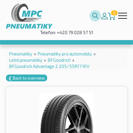
0
Telefon: +420 79 028 57 51
Pneumatiky
»
Pneumatiky pro automobily
»
Letní pneumatiky
»
BFGoodrich
»
BFGoodrich Advantage 2 205/55R17 91V
❮ Back to overview