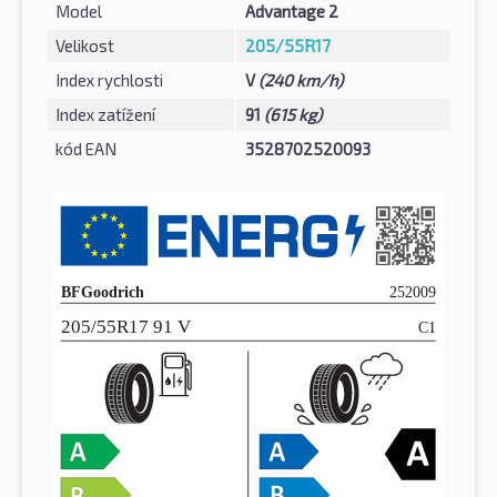
Model
Advantage 2
Velikost
205/55R17
Index rychlosti
V
(240 km/h)
Index zatížení
91
(615 kg)
kód EAN
3528702520093