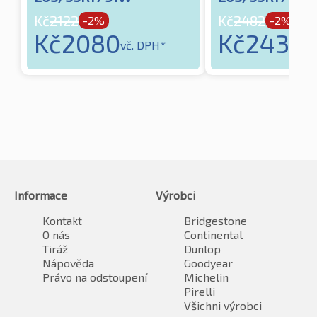
Kč
2122
Kč
2482
-2%
-2%
Kč
2080
Kč
2432
vč. DPH*
vč
Informace
Výrobci
Kontakt
Bridgestone
O nás
Continental
Tiráž
Dunlop
Nápověda
Goodyear
Právo na odstoupení
Michelin
Pirelli
Všichni výrobci