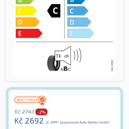
Kč
2747
-2%
Kč
2692
vč. DPH*
společností Auto-Raifen GmbH