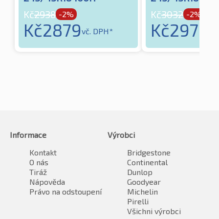
Kč
2938
Kč
3032
-2%
-2%
Kč
2879
Kč
2972
vč. DPH*
vč
Informace
Výrobci
Kontakt
Bridgestone
O nás
Continental
Tiráž
Dunlop
Nápověda
Goodyear
Právo na odstoupení
Michelin
Pirelli
Všichni výrobci