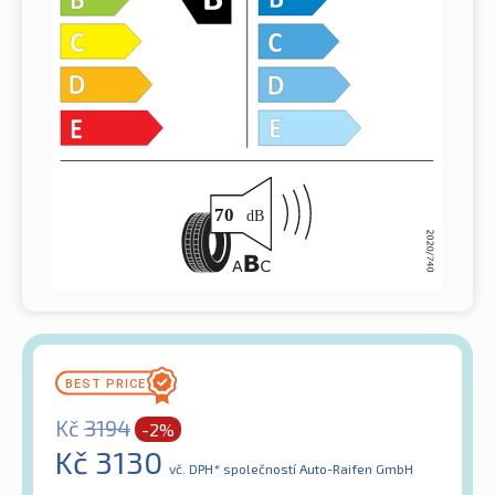
Kč
3194
-2%
Kč
3130
vč. DPH*
společností Auto-Raifen GmbH