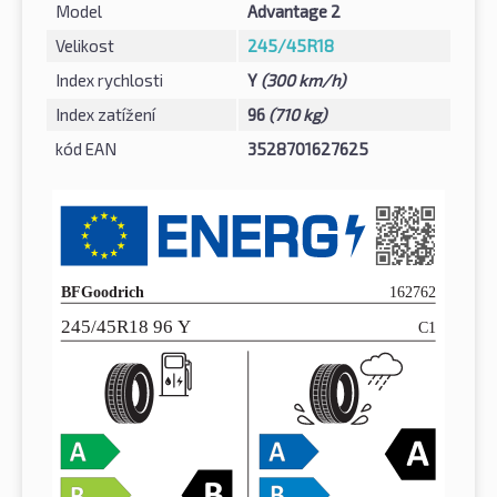
Model
Advantage 2
Velikost
245/45R18
Index rychlosti
Y
(300 km/h)
Index zatížení
96
(710 kg)
kód EAN
3528701627625