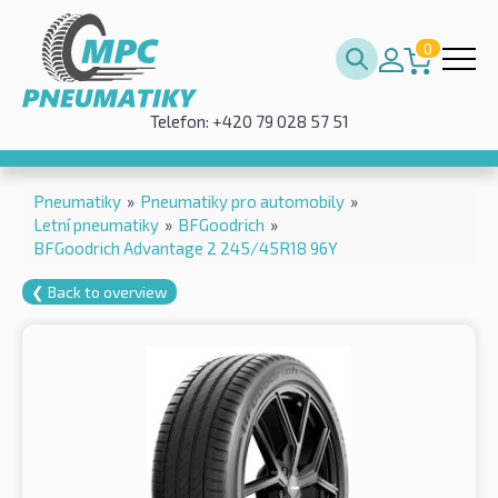
0
Telefon: +420 79 028 57 51
Pneumatiky
»
Pneumatiky pro automobily
»
Letní pneumatiky
»
BFGoodrich
»
BFGoodrich Advantage 2 245/45R18 96Y
❮ Back to overview