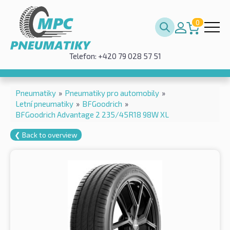
0
Telefon: +420 79 028 57 51
Pneumatiky
»
Pneumatiky pro automobily
»
Letní pneumatiky
»
BFGoodrich
»
BFGoodrich Advantage 2 235/45R18 98W XL
❮ Back to overview