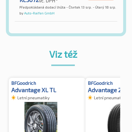
vč. DPH*
Předpokládaná dodací lhůta - Čtvrtek 13 srp. - Úterý 18 srp.
by
Auto-Raifen GmbH
Viz též
BFGoodrich
BFGoodrich
Advantage XL TL
Advantage 2
Letní pneumatiky
Letní pneumatiky