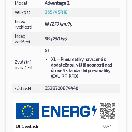
Model
Advantage 2
Velikost
235/45R18
Index
W
(270 km/h)
rychlosti
Index
98
(750 kg)
zatížení
XL
XL
= Pneumatiky navržené s
Zvláštní
dodatečnou, větší nosností nad
označení
úroveň standardní pneumatiky
(EXL, RF, RFD)
kód EAN
3528700874440