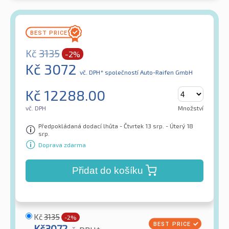
Kč
3135
-2%
Kč
3072
vč. DPH*
společností Auto-Raifen GmbH
Kč
12288.00
vč. DPH
Množství
Předpokládaná dodací lhůta - Čtvrtek 13 srp. - Úterý 18
srp.
Doprava zdarma
Přidat do košíku
Kč
3135
-2%
Kč
3072