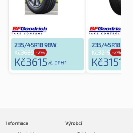
235/45R18 98W
235/45R18 94V
Kč
3689
Kč
3215
-2%
-2%
Kč
3615
Kč
3151
vč. DPH*
vč. 
Informace
Výrobci