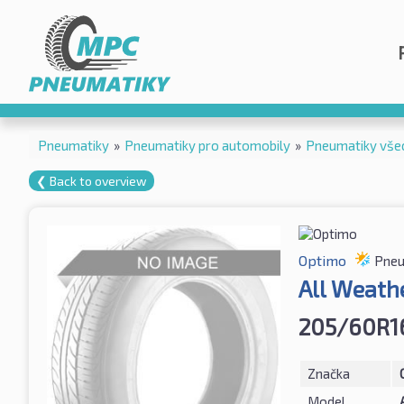
Pneumatiky
»
Pneumatiky pro automobily
»
Pneumatiky vše
❮ Back to overview
Optimo
Pneu
All Weath
205/60R1
Značka
Model