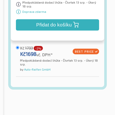
Předpokládaná dodací lhůta - Čtvrtek 13 srp. - Úterý
18 srp.
Doprava zdarma
Přidat do košíku
Kč
1733
-2%
Kč
1698
vč. DPH*
Předpokládaná dodací lhůta - Čtvrtek 13 srp. - Úterý 18
srp.
by
Auto-Raifen GmbH