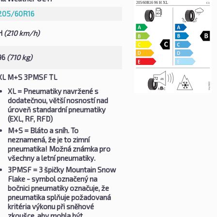
205/60R16
H
(210 km/h)
96
(710 kg)
XL M+S 3PMSF TL
XL
= Pneumatiky navržené s
dodatečnou, větší nosností nad
úroveň standardní pneumatiky
(EXL, RF, RFD)
M+S
= Bláto a sníh. To
neznamená, že je to zimní
pneumatika! Možná známka pro
všechny a letní pneumatiky.
3PMSF
= 3 špičky Mountain Snow
Flake - symbol označený na
bočnici pneumatiky označuje, že
pneumatika splňuje požadovaná
kritéria výkonu při sněhové
zkoušce, aby mohla být