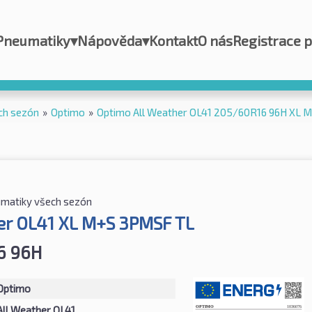
Pneumatiky
▾
Nápověda
▾
Kontakt
O nás
Registrace 
ch sezón
»
Optimo
»
Optimo All Weather OL41 205/60R16 96H XL 
matiky všech sezón
er OL41 XL M+S 3PMSF TL
6 96H
Optimo
All Weather OL41