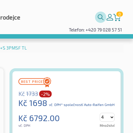
0
prodejce
Telefon: +420 79 028 57 51
M+S 3PMSF TL
Kč
1733
-2%
Kč
1698
vč. DPH*
společností Auto-Raifen GmbH
Kč
6792.00
vč. DPH
Množství