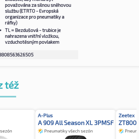
považována za silnou sněhovou
službu (ETRTO - Evropská
organizace pro pneumatiky a
ráfky)
TL
= Bezdušová - trubice je
nahrazena vnitřní vložkou,
vzduchotěsným povlakem
8808563626505
z též
A-Plus
Zeetex
A 909 All Season XL 3PMSF
ZT8000
 sezón
Pneumatiky všech sezón
Pneuma