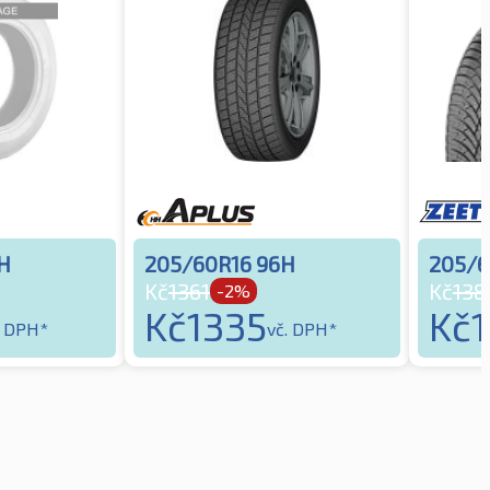
H
205/60R16 96H
205/6
Kč
1361
Kč
138
-2%
Kč
1335
Kč
. DPH*
vč. DPH*