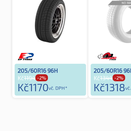
205/60R16 96H
205/60R16 96
Kč
1194
Kč
1344
-2%
-2%
Kč
1170
Kč
1318
vč. DPH*
vč