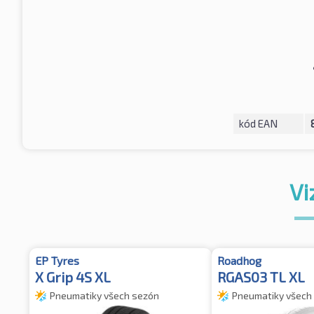
kód EAN
Vi
EP Tyres
Roadhog
X Grip 4S XL
RGAS03 TL XL
Pneumatiky všech sezón
Pneumatiky všech