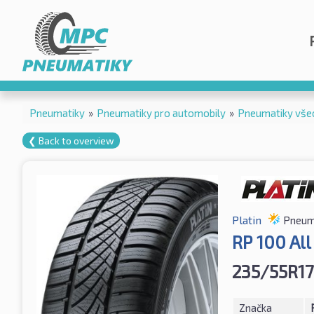
Pneumatiky
»
Pneumatiky pro automobily
»
Pneumatiky vše
❮ Back to overview
Platin
Pneum
RP 100 Al
235/55R17
Značka