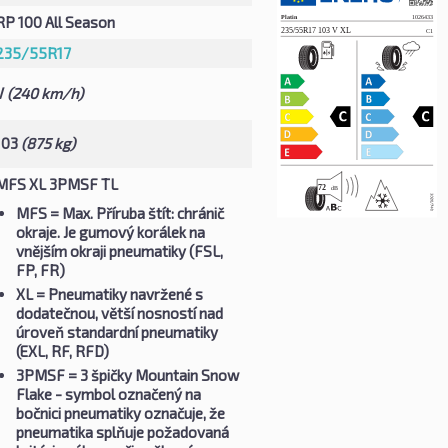
RP 100 All Season
235/55R17
V
(240 km/h)
103
(875 kg)
MFS XL 3PMSF TL
MFS
= Max. Příruba štít: chránič
okraje. Je gumový korálek na
vnějším okraji pneumatiky (FSL,
FP, FR)
XL
= Pneumatiky navržené s
dodatečnou, větší nosností nad
úroveň standardní pneumatiky
(EXL, RF, RFD)
3PMSF
= 3 špičky Mountain Snow
Flake - symbol označený na
bočnici pneumatiky označuje, že
pneumatika splňuje požadovaná