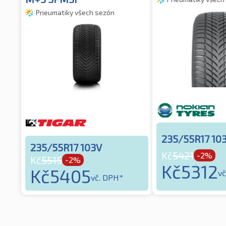
Pneumatiky všech sezón
235/55R17 10
235/55R17 103V
Kč
5421
-2%
Kč
5515
-2%
Kč
5312
Kč
5405
vč
vč. DPH*