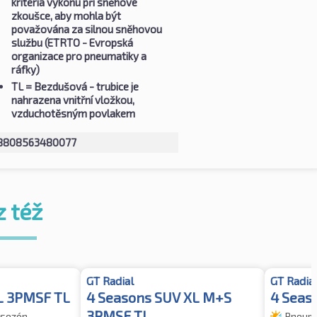
kritéria výkonu při sněhové
zkoušce, aby mohla být
považována za silnou sněhovou
službu (ETRTO - Evropská
organizace pro pneumatiky a
ráfky)
TL
= Bezdušová - trubice je
nahrazena vnitřní vložkou,
vzduchotěsným povlakem
8808563480077
z též
GT Radial
GT Radia
L 3PMSF TL
4 Seasons SUV XL M+S
4 Seas
3PMSF TL
 sezón
Pneuma