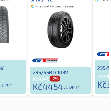
Pneumatiky všech sezón
3V
235/5
235/55R17 103V
Kč
398
Kč
4545
-2%
Kč
Kč
4454
. DPH*
vč. DPH*