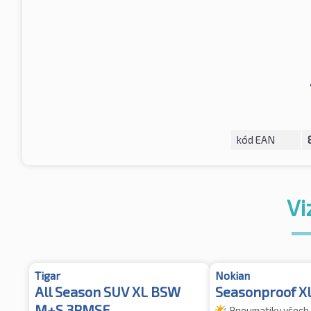
kód EAN
Vi
Tigar
Nokian
All Season SUV XL BSW
Seasonproof X
M+S 3PMSF
Pneumatiky všech