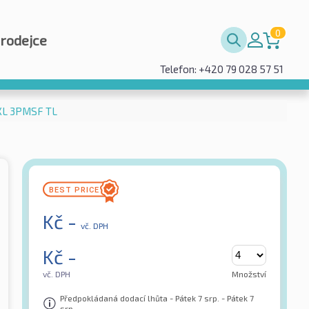
0
prodejce
Telefon: +420 79 028 57 51
 XL 3PMSF TL
Kč
-
vč. DPH
Kč
-
vč. DPH
Množství
Předpokládaná dodací lhůta - Pátek 7 srp. - Pátek 7
srp.