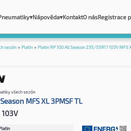
Pneumatiky
▾
Nápověda
▾
Kontakt
O nás
Registrace 
ch sezón
»
Platin
»
Platin RP 100 All Season 235/55R17 103V MFS
atiky všech sezón
l Season MFS XL 3PMSF TL
 103V
Platin