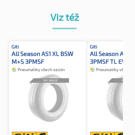
Viz též
Giti
Giti
All Season AS1 XL BSW
All Season AS2 
M+S 3PMSF
3PMSF TL EV
Pneumatiky všech sezón
Pneumatiky všech s