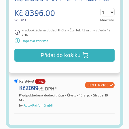
Kč
8396.00
vč. DPH
Množství
Předpokládaná dodací lhůta - Čtvrtek 13 srp. - Středa 19
srp.
Doprava zdarma
Přidat do košíku
Kč
2142
-2%
Kč
2099
vč. DPH*
Předpokládaná dodací lhůta - Čtvrtek 13 srp. - Středa 19
srp.
by
Auto-Raifen GmbH