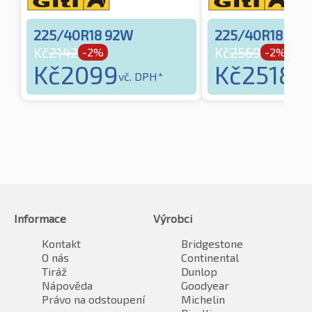
225/40R18 92W
225/40R18 92Y
Kč
2142
Kč
2569
-2%
-2%
Kč
2099
Kč
2518
vč. DPH*
vč.
Informace
Výrobci
Kontakt
Bridgestone
O nás
Continental
Tiráž
Dunlop
Nápověda
Goodyear
Právo na odstoupení
Michelin