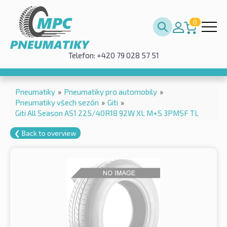
0
Telefon: +420 79 028 57 51
Pneumatiky
»
Pneumatiky pro automobily
»
Pneumatiky všech sezón
»
Giti
»
Giti All Season AS1 225/40R18 92W XL M+S 3PMSF TL
❮ Back to overview