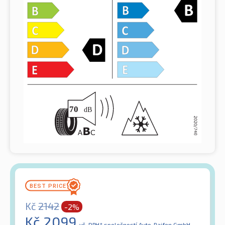
Kč
2142
-2%
Kč
2099
vč. DPH*
společností Auto-Raifen GmbH