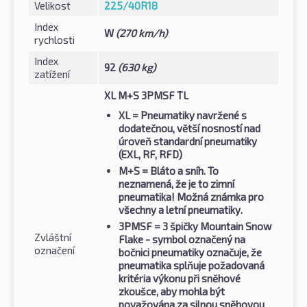
Velikost
225/40R18
Index
W
(270 km/h)
rychlosti
Index
92
(630 kg)
zatížení
XL M+S 3PMSF TL
XL
= Pneumatiky navržené s
dodatečnou, větší nosností nad
úroveň standardní pneumatiky
(EXL, RF, RFD)
M+S
= Bláto a sníh. To
neznamená, že je to zimní
pneumatika! Možná známka pro
všechny a letní pneumatiky.
3PMSF
= 3 špičky Mountain Snow
Zvláštní
Flake - symbol označený na
označení
bočnici pneumatiky označuje, že
pneumatika splňuje požadovaná
kritéria výkonu při sněhové
zkoušce, aby mohla být
považována za silnou sněhovou