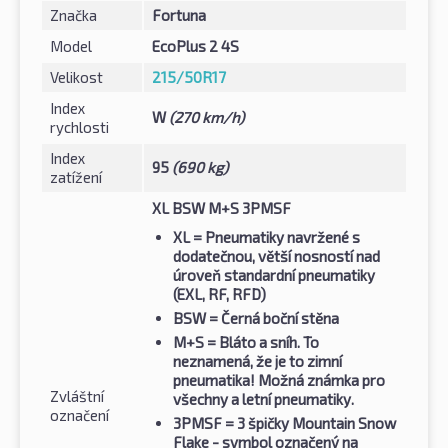
Značka
Fortuna
Model
EcoPlus 2 4S
Velikost
215/50R17
Index
W
(270 km/h)
rychlosti
Index
95
(690 kg)
zatížení
XL BSW M+S 3PMSF
XL
= Pneumatiky navržené s
dodatečnou, větší nosností nad
úroveň standardní pneumatiky
(EXL, RF, RFD)
BSW
= Černá boční stěna
M+S
= Bláto a sníh. To
neznamená, že je to zimní
pneumatika! Možná známka pro
Zvláštní
všechny a letní pneumatiky.
označení
3PMSF
= 3 špičky Mountain Snow
Flake - symbol označený na