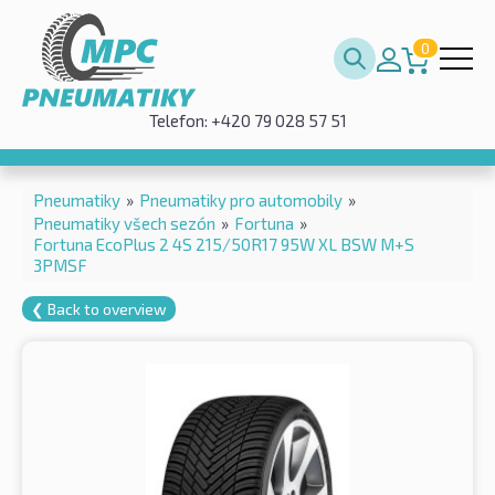
0
Telefon: +420 79 028 57 51
Pneumatiky
»
Pneumatiky pro automobily
»
Pneumatiky všech sezón
»
Fortuna
»
Fortuna EcoPlus 2 4S 215/50R17 95W XL BSW M+S
3PMSF
❮ Back to overview