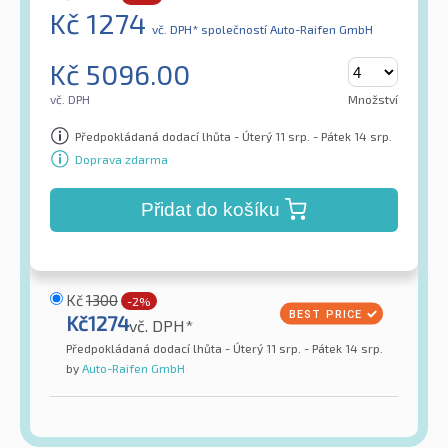
Kč
1274
vč. DPH*
společností Auto-Raifen GmbH
Kč
5096.00
vč. DPH
Množství
Předpokládaná dodací lhůta - Úterý 11 srp. - Pátek 14 srp.
Doprava zdarma
Přidat do košíku
Kč
1300
-2%
Kč
1274
vč. DPH*
Předpokládaná dodací lhůta - Úterý 11 srp. - Pátek 14 srp.
by
Auto-Raifen GmbH