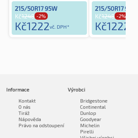
215/50R17 95W
215/50R17 95W
Kč
1248
Kč
1248
-2%
-2%
Kč
1222
Kč
1222
vč. DPH*
vč.
Informace
Výrobci
Kontakt
Bridgestone
O nás
Continental
Tiráž
Dunlop
Nápověda
Goodyear
Právo na odstoupení
Michelin
Pirelli
Všichni výrobci