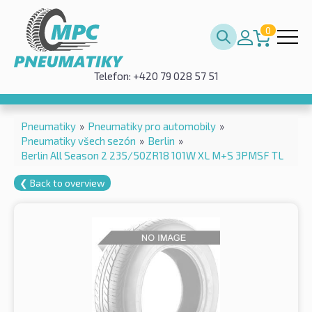
0
Telefon: +420 79 028 57 51
Pneumatiky
»
Pneumatiky pro automobily
»
Pneumatiky všech sezón
»
Berlin
»
Berlin All Season 2 235/50ZR18 101W XL M+S 3PMSF TL
❮ Back to overview