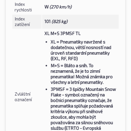
Index
W
(270 km/h)
rychlosti
Index
101
(825 kg)
zatížení
XL M+S 3PMSF TL
XL
= Pneumatiky navržené s
dodatečnou, větší nosností nad
úroveň standardní pneumatiky
(EXL, RF, RFD)
M+S
= Bláto a sníh. To
neznamená, že je to zimní
pneumatika! Možná známka pro
všechny a letní pneumatiky.
3PMSF
= 3 špičky Mountain Snow
Zvláštní
Flake - symbol označený na
označení
bočnici pneumatiky označuje, že
pneumatika splňuje požadovaná
kritéria výkonu při sněhové
zkoušce, aby mohla být
považována za silnou sněhovou
službu (ETRTO - Evropská