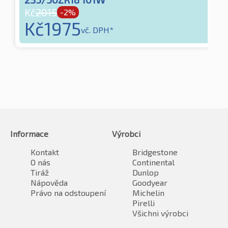
Kč
2015
-2%
Kč
1975
vč. DPH*
Informace
Výrobci
Kontakt
Bridgestone
O nás
Continental
Tiráž
Dunlop
Nápověda
Goodyear
Právo na odstoupení
Michelin
Pirelli
Všichni výrobci