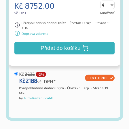
Kč
8752.00
vč. DPH
Množství
Předpokládaná dodací lhůta - Čtvrtek 13 srp. - Středa 19
srp.
Doprava zdarma
Přidat do košíku
Kč
2232
-2%
Kč
2188
vč. DPH*
Předpokládaná dodací lhůta - Čtvrtek 13 srp. - Středa 19
srp.
by
Auto-Raifen GmbH