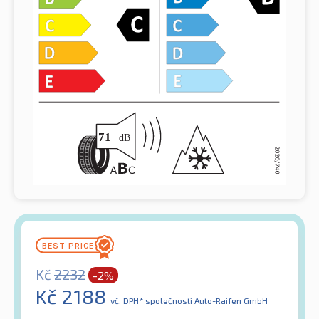
Kč
2232
-2%
Kč
2188
vč. DPH*
společností Auto-Raifen GmbH