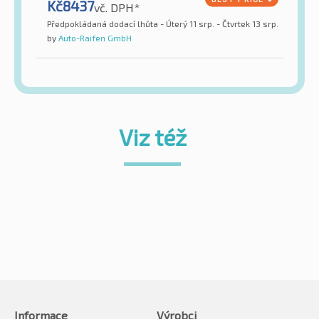
Kč
8437
vč. DPH*
Předpokládaná dodací lhůta - Úterý 11 srp. - Čtvrtek 13 srp.
by
Auto-Raifen GmbH
Viz též
Informace
Výrobci