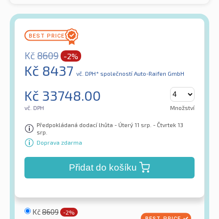
Kč
8609
-2%
Kč
8437
vč. DPH*
společností Auto-Raifen GmbH
Kč
33748.00
vč. DPH
Množství
Předpokládaná dodací lhůta - Úterý 11 srp. - Čtvrtek 13
srp.
Doprava zdarma
Přidat do košíku
Kč
8609
-2%