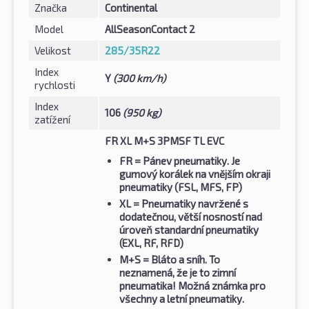
Značka
Continental
Model
AllSeasonContact 2
Velikost
285/35R22
Index
Y
(300 km/h)
rychlosti
Index
106
(950 kg)
zatížení
FR XL M+S 3PMSF TL EVC
FR
= Pánev pneumatiky. Je
gumový korálek na vnějším okraji
pneumatiky (FSL, MFS, FP)
XL
= Pneumatiky navržené s
dodatečnou, větší nosností nad
úroveň standardní pneumatiky
(EXL, RF, RFD)
M+S
= Bláto a sníh. To
neznamená, že je to zimní
pneumatika! Možná známka pro
všechny a letní pneumatiky.