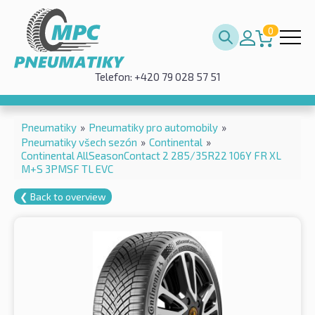
0
Telefon: +420 79 028 57 51
Pneumatiky
»
Pneumatiky pro automobily
»
Pneumatiky všech sezón
»
Continental
»
Continental AllSeasonContact 2 285/35R22 106Y FR XL
M+S 3PMSF TL EVC
❮ Back to overview