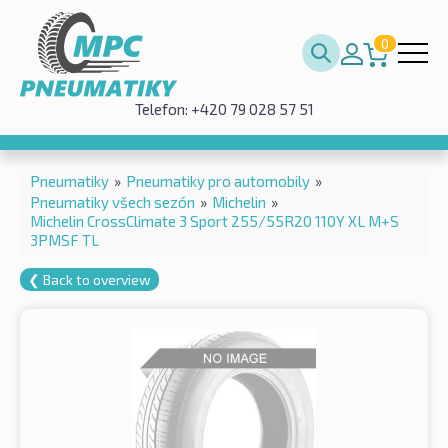
0
Telefon: +420 79 028 57 51
Pneumatiky
»
Pneumatiky pro automobily
»
Pneumatiky všech sezón
»
Michelin
»
Michelin CrossClimate 3 Sport 255/55R20 110Y XL M+S
3PMSF TL
❮ Back to overview