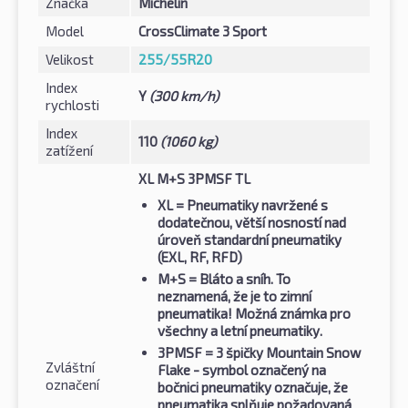
Značka
Michelin
Model
CrossClimate 3 Sport
Velikost
255/55R20
Index
Y
(300 km/h)
rychlosti
Index
110
(1060 kg)
zatížení
XL M+S 3PMSF TL
XL
= Pneumatiky navržené s
dodatečnou, větší nosností nad
úroveň standardní pneumatiky
(EXL, RF, RFD)
M+S
= Bláto a sníh. To
neznamená, že je to zimní
pneumatika! Možná známka pro
všechny a letní pneumatiky.
3PMSF
= 3 špičky Mountain Snow
Zvláštní
Flake - symbol označený na
označení
bočnici pneumatiky označuje, že
pneumatika splňuje požadovaná