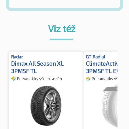
Viz též
Radar
GT Radial
Dimax All Season XL
ClimateActive X
3PMSF TL
3PMSF TL EV
Pneumatiky všech sezón
Pneumatiky všech s