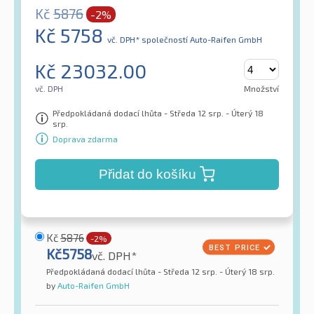
Kč
5876
-2%
Kč
5758
vč. DPH*
společností Auto-Raifen GmbH
Kč
23032.00
vč. DPH
Množství
Předpokládaná dodací lhůta - Středa 12 srp. - Úterý 18
srp.
Doprava zdarma
Přidat do košíku
Kč
5876
-2%
Kč
5758
vč. DPH*
Předpokládaná dodací lhůta - Středa 12 srp. - Úterý 18 srp.
by
Auto-Raifen GmbH