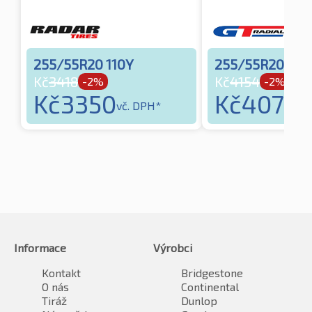
255/55R20 110Y
255/55R20 110
Kč
3418
Kč
4154
-2%
-2%
Kč
3350
Kč
4070
vč. DPH*
vč
Informace
Výrobci
Kontakt
Bridgestone
O nás
Continental
Tiráž
Dunlop