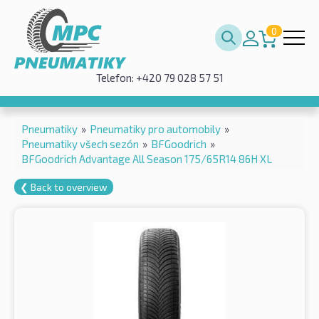
0
Telefon: +420 79 028 57 51
Pneumatiky
»
Pneumatiky pro automobily
»
Pneumatiky všech sezón
»
BFGoodrich
»
BFGoodrich Advantage All Season 175/65R14 86H XL
❮ Back to overview