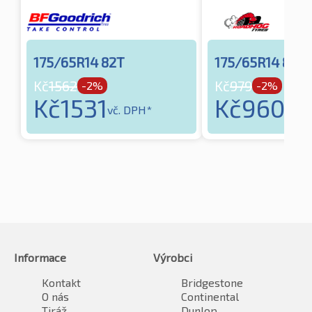
175/65R14 82T
175/65R14 86H
Kč
1562
Kč
979
-2%
-2%
Kč
1531
Kč
960
vč. DPH*
vč. 
Informace
Výrobci
Kontakt
Bridgestone
O nás
Continental
Tiráž
Dunlop