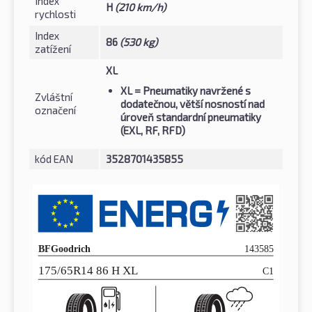
Index
H
(210 km/h)
rychlosti
Index
86
(530 kg)
zatížení
XL
XL
= Pneumatiky navržené s
Zvláštní
dodatečnou, větší nosností nad
označení
úroveň standardní pneumatiky
(EXL, RF, RFD)
kód EAN
3528701435855