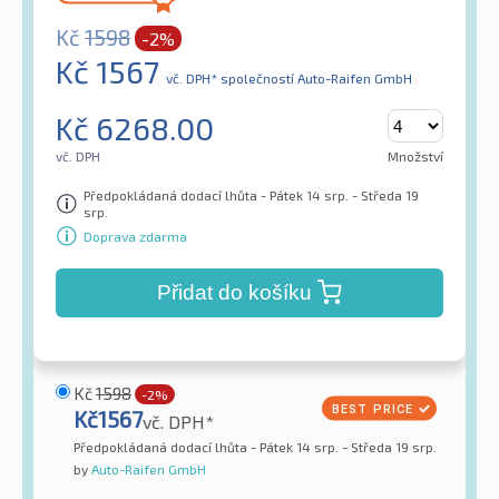
Kč
1598
-2%
Kč
1567
vč. DPH*
společností Auto-Raifen GmbH
Kč
6268.00
vč. DPH
Množství
Předpokládaná dodací lhůta - Pátek 14 srp. - Středa 19
srp.
Doprava zdarma
Přidat do košíku
Kč
1598
-2%
Kč
1567
vč. DPH*
Předpokládaná dodací lhůta - Pátek 14 srp. - Středa 19 srp.
by
Auto-Raifen GmbH