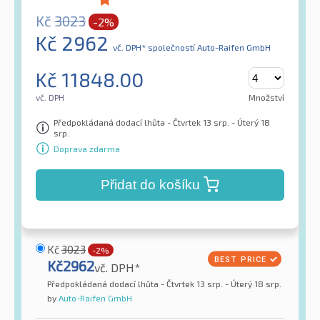
Kč
3023
-2%
Kč
2962
vč. DPH*
společností Auto-Raifen GmbH
Kč
11848.00
vč. DPH
Množství
Předpokládaná dodací lhůta - Čtvrtek 13 srp. - Úterý 18
srp.
Doprava zdarma
Přidat do košíku
Kč
3023
-2%
Kč
2962
vč. DPH*
Předpokládaná dodací lhůta - Čtvrtek 13 srp. - Úterý 18 srp.
by
Auto-Raifen GmbH