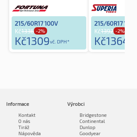
215/60R17 100V
215/60R17 100
Kč
1336
Kč
1392
-2%
-2%
Kč
1309
Kč
1364
vč. DPH*
vč.
Informace
Výrobci
Kontakt
Bridgestone
O nás
Continental
Tiráž
Dunlop
Nápověda
Goodyear