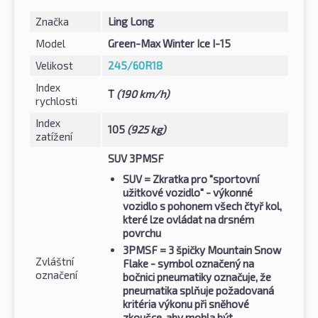
Značka
Ling Long
Model
Green-Max Winter Ice I-15
Velikost
245/60R18
Index
T
(190 km/h)
rychlosti
Index
105
(925 kg)
zatížení
SUV 3PMSF
SUV
= Zkratka pro "sportovní
užitkové vozidlo" - výkonné
vozidlo s pohonem všech čtyř kol,
které lze ovládat na drsném
povrchu
3PMSF
= 3 špičky Mountain Snow
Zvláštní
Flake - symbol označený na
označení
bočnici pneumatiky označuje, že
pneumatika splňuje požadovaná
kritéria výkonu při sněhové
zkoušce, aby mohla být