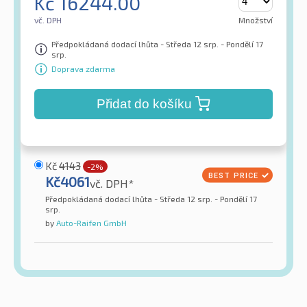
Kč
16244.00
vč. DPH
Množství
Předpokládaná dodací lhůta - Středa 12 srp. - Pondělí 17
srp.
Doprava zdarma
Přidat do košíku
Kč
4143
-2%
Kč
4061
vč. DPH*
Předpokládaná dodací lhůta - Středa 12 srp. - Pondělí 17
srp.
by
Auto-Raifen GmbH