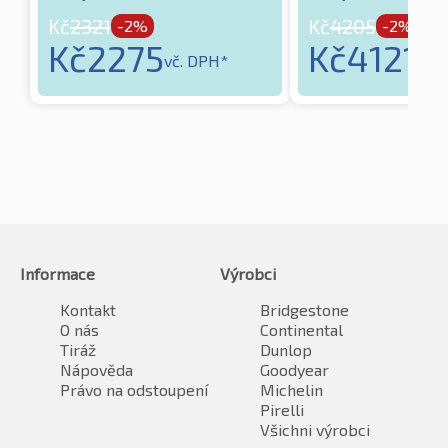
Kč
2321
Kč
4205
-2%
-2%
Kč
2275
Kč
4121
vč. DPH*
vč.
Informace
Výrobci
Kontakt
Bridgestone
O nás
Continental
Tiráž
Dunlop
Nápověda
Goodyear
Právo na odstoupení
Michelin
Pirelli
Všichni výrobci