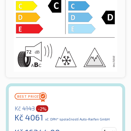
Kč
4143
-2%
Kč
4061
vč. DPH*
společností Auto-Raifen GmbH