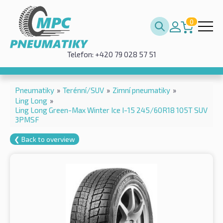
0
Telefon: +420 79 028 57 51
Pneumatiky
»
Terénní/SUV
»
Zimní pneumatiky
»
Ling Long
»
Ling Long Green-Max Winter Ice I-15 245/60R18 105T SUV
3PMSF
❮ Back to overview