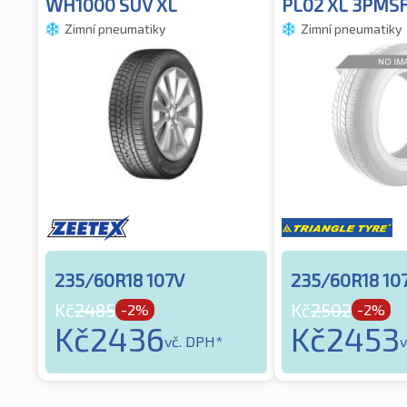
WH1000 SUV XL
PL02 XL 3PMS
Zimní pneumatiky
Zimní pneumatiky
235/60R18 107V
235/60R18 10
Kč
2485
Kč
2502
-2%
-2%
Kč
2436
Kč
2453
vč. DPH*
v