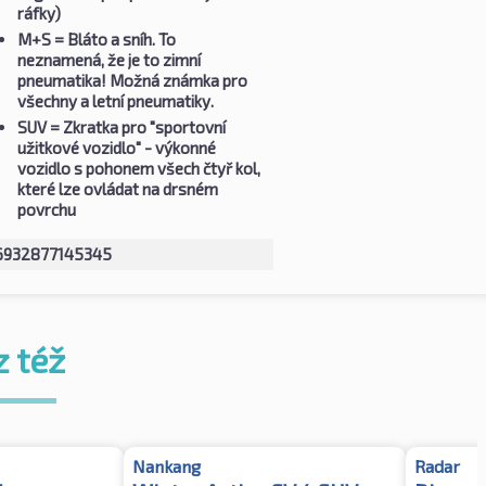
ráfky)
M+S
= Bláto a sníh. To
neznamená, že je to zimní
pneumatika! Možná známka pro
všechny a letní pneumatiky.
SUV
= Zkratka pro "sportovní
užitkové vozidlo" - výkonné
vozidlo s pohonem všech čtyř kol,
které lze ovládat na drsném
povrchu
6932877145345
z též
Nankang
Radar