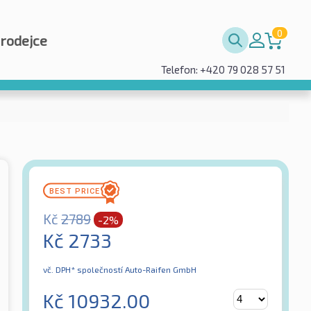
0
prodejce
Telefon: +420 79 028 57 51
Kč
2789
-2%
Kč
2733
vč. DPH*
společností Auto-Raifen GmbH
Kč
10932.00