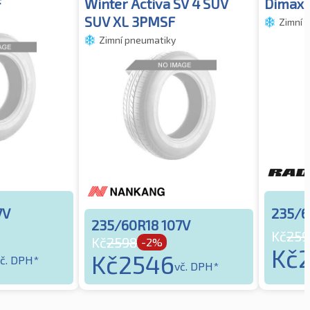
F
Winter Activa SV 4 SUV
Dimax 
SUV XL 3PMSF
Zimní 
Zimní pneumatiky
7V
235/6
235/60R18 107V
Kč
259
Kč
2598
-2%
Kč
Kč
2546
č. DPH*
vč. DPH*