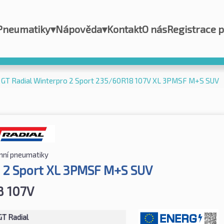
Pneumatiky
▾
Nápověda
▾
Kontakt
O nás
Registrace 
GT Radial Winterpro 2 Sport 235/60R18 107V XL 3PMSF M+S SUV
mní pneumatiky
 2 Sport XL 3PMSF M+S SUV
8 107V
GT Radial