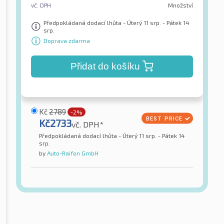
vč. DPH
Množství
Předpokládaná dodací lhůta - Úterý 11 srp. - Pátek 14
srp.
Doprava zdarma
Přidat do košíku
Kč
2789
-2%
Kč
2733
vč. DPH*
Předpokládaná dodací lhůta - Úterý 11 srp. - Pátek 14
srp.
by
Auto-Raifen GmbH