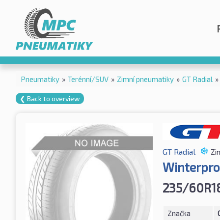
Pneumatiky
»
Terénní/SUV
»
Zimní pneumatiky
»
GT Radial
»
❮ Back to overview
GT Radial
Zi
Winterpro
235/60R1
Značka