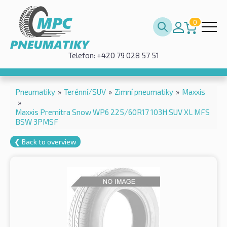
0
Telefon: +420 79 028 57 51
Pneumatiky
»
Terénní/SUV
»
Zimní pneumatiky
»
Maxxis
»
Maxxis Premitra Snow WP6 225/60R17 103H SUV XL MFS
BSW 3PMSF
❮ Back to overview