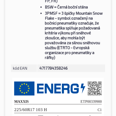
FP, FR)
BSW
= Černá boční stěna
3PMSF
= 3 špičky Mountain Snow
Flake - symbol označený na
bočnici pneumatiky označuje, že
pneumatika splňuje požadovaná
kritéria výkonu při sněhové
zkoušce, aby mohla být
považována za silnou sněhovou
službu (ETRTO - Evropská
organizace pro pneumatiky a
ráfky)
kód EAN
4717784358246