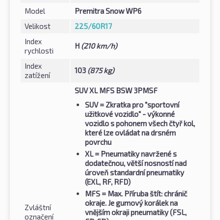
Model
Premitra Snow WP6
Velikost
225/60R17
Index
H
(210 km/h)
rychlosti
Index
103
(875 kg)
zatížení
SUV XL MFS BSW 3PMSF
SUV
= Zkratka pro "sportovní
užitkové vozidlo" - výkonné
vozidlo s pohonem všech čtyř kol,
které lze ovládat na drsném
povrchu
XL
= Pneumatiky navržené s
dodatečnou, větší nosností nad
úroveň standardní pneumatiky
(EXL, RF, RFD)
MFS
= Max. Příruba štít: chránič
okraje. Je gumový korálek na
Zvláštní
vnějším okraji pneumatiky (FSL,
označení