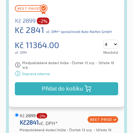
Kč
2899
-2%
Kč
2841
vč. DPH*
společností Auto-Raifen GmbH
Kč
11364.00
vč. DPH
Množství
Předpokládaná dodací lhůta - Čtvrtek 13 srp. - Středa 19
srp.
Doprava zdarma
Přidat do košíku
Kč
2899
-2%
Kč
2841
vč. DPH*
Předpokládaná dodací lhůta - Čtvrtek 13 srp. - Středa 19