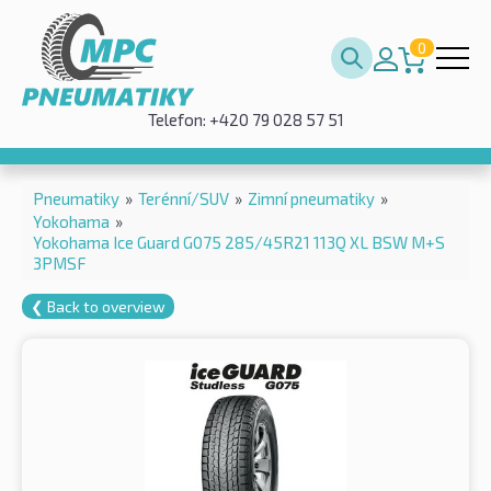
0
Telefon: +420 79 028 57 51
Pneumatiky
»
Terénní/SUV
»
Zimní pneumatiky
»
Yokohama
»
Yokohama Ice Guard G075 285/45R21 113Q XL BSW M+S
3PMSF
❮ Back to overview