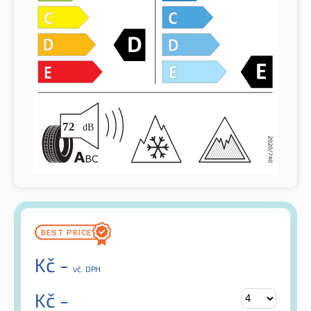
Kč
-
vč. DPH
Kč
-