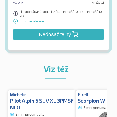
vč. DPH
Množství
Předpokládaná dodací lhůta - Pondělí 10 srp. - Pondělí 10
srp.
Doprava zdarma
Nedosažitelný
Viz též
Michelin
Pirelli
Pilot Alpin 5 SUV XL 3PMSF
Scorpion Winter
NC0
Zimní pneumatiky
Zimní pneumatiky