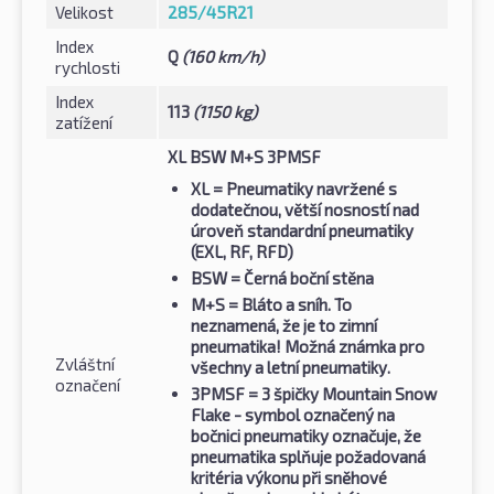
Velikost
285/45R21
Index
Q
(160 km/h)
rychlosti
Index
113
(1150 kg)
zatížení
XL BSW M+S 3PMSF
XL
= Pneumatiky navržené s
dodatečnou, větší nosností nad
úroveň standardní pneumatiky
(EXL, RF, RFD)
BSW
= Černá boční stěna
M+S
= Bláto a sníh. To
neznamená, že je to zimní
pneumatika! Možná známka pro
Zvláštní
všechny a letní pneumatiky.
označení
3PMSF
= 3 špičky Mountain Snow
Flake - symbol označený na
bočnici pneumatiky označuje, že
pneumatika splňuje požadovaná
kritéria výkonu při sněhové