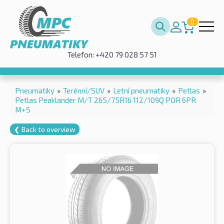
0
Telefon: +420 79 028 57 51
Pneumatiky
»
Terénní/SUV
»
Letní pneumatiky
»
Petlas
»
Petlas Peaklander M/T 265/75R16 112/109Q POR 6PR
M+S
❮ Back to overview