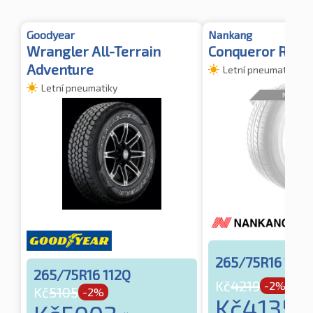
Goodyear
Nankang
Wrangler All-Terrain
Conqueror R/T
Adventure
Letní pneumatiky
Letní pneumatiky
265/75R16 112Q
265/75R16 112Q
Kč
4219
-2%
Kč
5105
-2%
Kč
4135
vč.