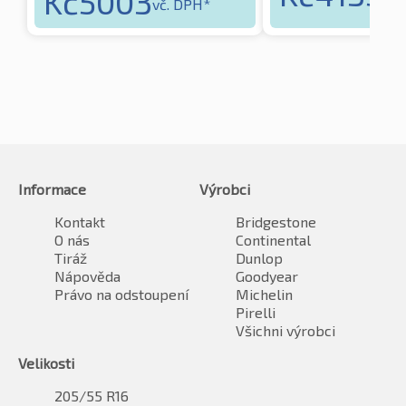
Kč
5003
vč. DPH*
Informace
Výrobci
Kontakt
Bridgestone
O nás
Continental
Tiráž
Dunlop
Nápověda
Goodyear
Právo na odstoupení
Michelin
Pirelli
Všichni výrobci
Velikosti
205/55 R16