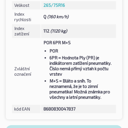
Velikost
265/75R16
Index
Q
(160 km/h)
rychlosti
Index
112
(1120 kg)
zatížení
POR 6PR M+S
POR
6PR
= Hodnota Ply (PR) je
indikátorem zatížení pneumatiky.
Zvláštní
Číslo nemá přímý vztah k počtu
označení
vrstev
M+S
= Bláto a sníh. To
neznamená, že je to zimní
pneumatika! Možná známka pro
všechny a letní pneumatiky.
kód EAN
8680830047837