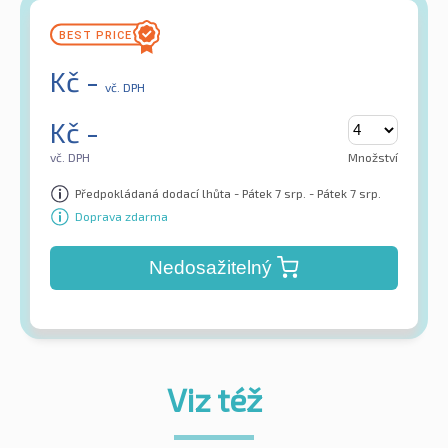
Kč
-
vč. DPH
Kč
-
vč. DPH
Množství
Předpokládaná dodací lhůta - Pátek 7 srp. - Pátek 7 srp.
Doprava zdarma
Nedosažitelný
Viz též