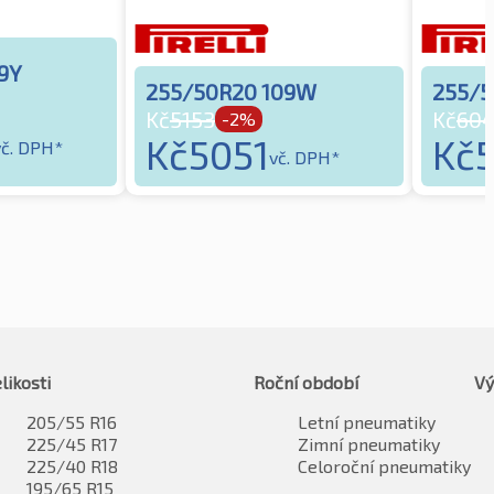
9Y
255/50R20 109W
255/5
Kč
5153
Kč
60
-2%
Kč
5051
Kč
vč. DPH*
vč. DPH*
likosti
Roční období
Vý
205/55 R16
Letní pneumatiky
225/45 R17
Zimní pneumatiky
225/40 R18
Celoroční pneumatiky
195/65 R15