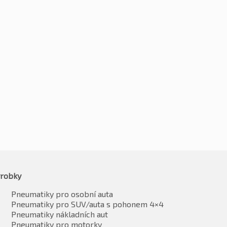
255/50R20 109V
0R20 109W
Kč
2033
-2%
40
-2%
Kč
1992
5919
vč. DPH*
vč. DPH*
robky
Pneumatiky pro osobní auta
Pneumatiky pro SUV/auta s pohonem 4×4
Pneumatiky nákladních aut
Pneumatiky pro motorky