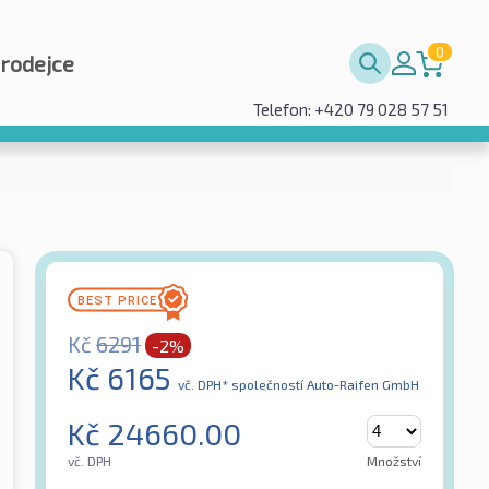
0
prodejce
Telefon: +420 79 028 57 51
Kč
6291
-2%
Kč
6165
vč. DPH*
společností Auto-Raifen GmbH
Kč
24660.00
vč. DPH
Množství