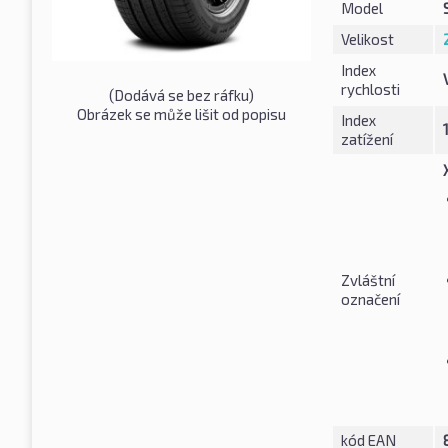
Model
Velikost
Index
rychlosti
(Dodává se bez ráfku)
Obrázek se může lišit od popisu
Index
zatížení
Zvláštní
označení
kód EAN