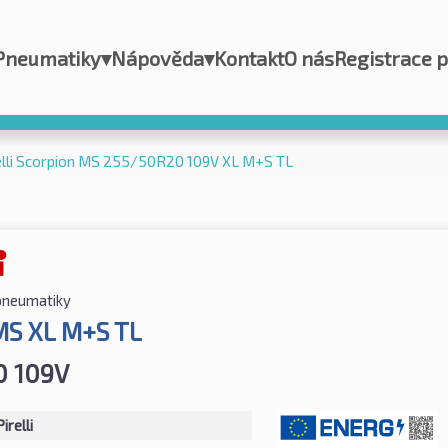
Pneumatiky
▾
Nápověda
▾
Kontakt
O nás
Registrace 
elli Scorpion MS 255/50R20 109V XL M+S TL
 pneumatiky
MS XL M+S TL
0 109V
Pirelli