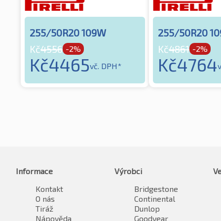
255/50R20 109W
255/50R20 10
Kč
4556
Kč
4861
-2%
-2%
Kč
4465
Kč
4764
vč. DPH*
Informace
Výrobci
Ve
Kontakt
Bridgestone
O nás
Continental
Tiráž
Dunlop
Nápověda
Goodyear