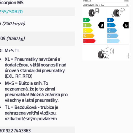
Scorpion MS
255/50R20
V
(240 km/h)
109
(1030 kg)
XL M+S TL
XL
= Pneumatiky navržené s
dodatečnou, větší nosností nad
úroveň standardní pneumatiky
(EXL, RF, RFD)
M+S
= Bláto a sníh. To
neznamená, že je to zimní
pneumatika! Možná známka pro
všechny a letní pneumatiky.
TL
= Bezdušová - trubice je
nahrazena vnitřní vložkou,
vzduchotěsným povlakem
8019227443363