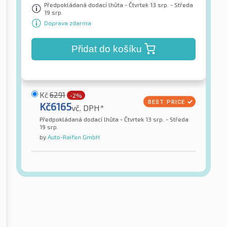
Předpokládaná dodací lhůta - Čtvrtek 13 srp. - Středa
19 srp.
Doprava zdarma
Přidat do košíku
Kč
6291
-2%
Kč
6165
vč. DPH*
Předpokládaná dodací lhůta - Čtvrtek 13 srp. - Středa
19 srp.
by
Auto-Raifen GmbH