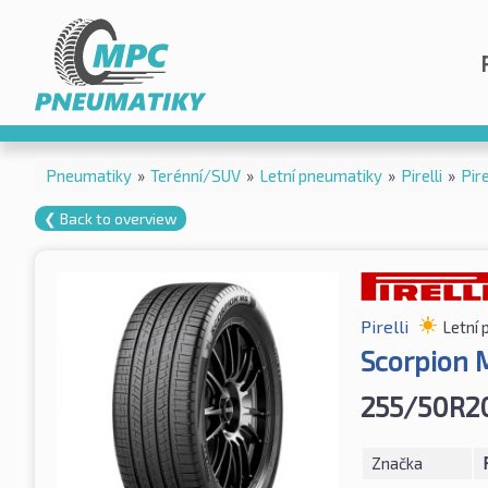
Pneumatiky
»
Terénní/SUV
»
Letní pneumatiky
»
Pirelli
»
Pir
❮ Back to overview
Pirelli
Letní
Scorpion 
255/50R2
Značka