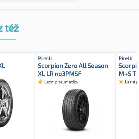
z též
Pirelli
Pirelli
XL
Scorpion Zero All Season
Scorpi
XL LR no3PMSF
M+S T
Letní pneumatiky
Letní 