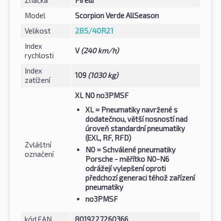
Model
Scorpion Verde AllSeason
Velikost
285/40R21
Index
V
(240 km/h)
rychlosti
Index
109
(1030 kg)
zatížení
XL N0 no3PMSF
XL
= Pneumatiky navržené s
dodatečnou, větší nosností nad
úroveň standardní pneumatiky
(EXL, RF, RFD)
Zvláštní
N0
= Schválené pneumatiky
označení
Porsche - měřítko N0-N6
odrážejí vylepšení oproti
předchozí generaci téhož zařízení
pneumatiky
no3PMSF
kód EAN
8019227260366