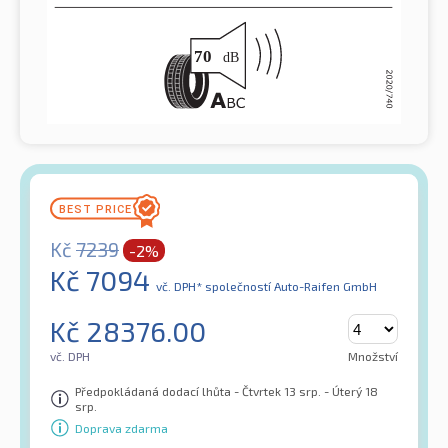
Kč
7239
-2%
Kč
7094
vč. DPH*
společností Auto-Raifen GmbH
Kč
28376.00
vč. DPH
Množství
Předpokládaná dodací lhůta - Čtvrtek 13 srp. - Úterý 18
srp.
Doprava zdarma