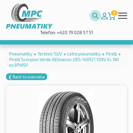
0
Telefon: +420 79 028 57 51
Pneumatiky
»
Terénní/SUV
»
Letní pneumatiky
»
Pirelli
»
Pirelli Scorpion Verde AllSeason 285/40R21 109V XL N0
no3PMSF
❮ Back to overview