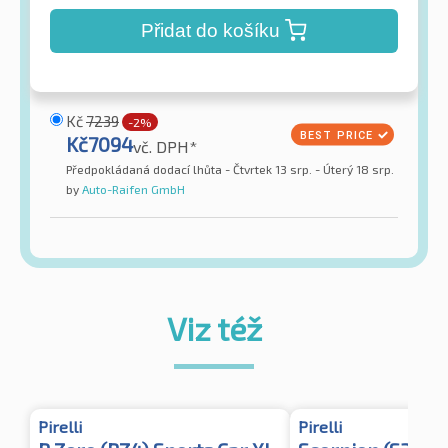
Přidat do košíku
Kč
7239
-2%
Kč
7094
vč. DPH*
Předpokládaná dodací lhůta - Čtvrtek 13 srp. - Úterý 18 srp.
by
Auto-Raifen GmbH
Viz též
Pirelli
Pirelli