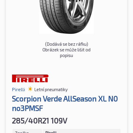
(Dodává se bez ráfku)
Obrázek se může lišit od
popisu
Pirelli
Letní pneumatiky
Scorpion Verde AllSeason XL N0
no3PMSF
285/40R21 109V
Značka
Pirelli