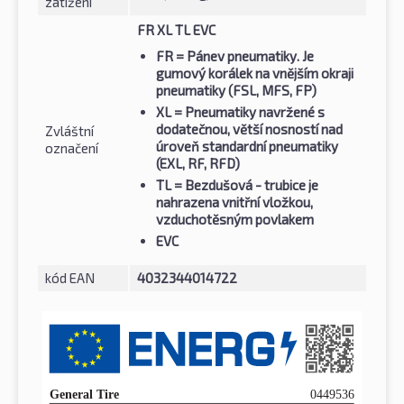
zatížení
FR XL TL EVC
FR
= Pánev pneumatiky. Je
gumový korálek na vnějším okraji
pneumatiky (FSL, MFS, FP)
XL
= Pneumatiky navržené s
dodatečnou, větší nosností nad
Zvláštní
úroveň standardní pneumatiky
označení
(EXL, RF, RFD)
TL
= Bezdušová - trubice je
nahrazena vnitřní vložkou,
vzduchotěsným povlakem
EVC
kód EAN
4032344014722