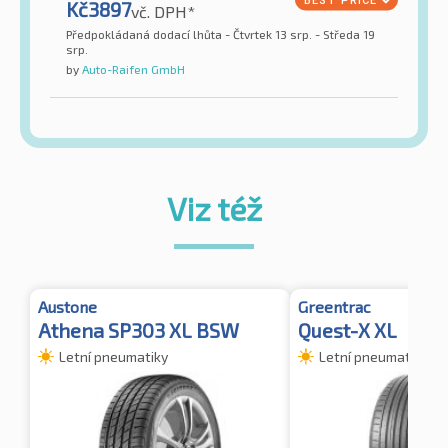
Kč
3897
vč. DPH*
Předpokládaná dodací lhůta - Čtvrtek 13 srp. - Středa 19
srp.
by
Auto-Raifen GmbH
Viz též
Austone
Greentrac
Athena SP303 XL BSW
Quest-X XL
Letní pneumatiky
Letní pneumatiky