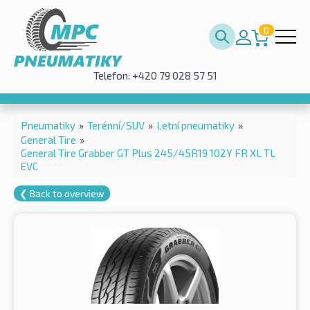
0
Telefon: +420 79 028 57 51
Pneumatiky
»
Terénní/SUV
»
Letní pneumatiky
»
General Tire
»
General Tire Grabber GT Plus 245/45R19 102Y FR XL TL
EVC
❮ Back to overview