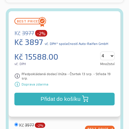
Kč
3977
-2%
Kč
3897
vč. DPH*
společností Auto-Raifen GmbH
Kč
15588.00
vč. DPH
Množství
Předpokládaná dodací lhůta - Čtvrtek 13 srp. - Středa 19
srp.
Doprava zdarma
Přidat do košíku
Kč
3977
-2%