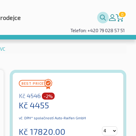
0
prodejce
Telefon: +420 79 028 57 51
EVC
Kč
4546
-2%
Kč
4455
vč. DPH*
společností Auto-Raifen GmbH
Kč
17820.00