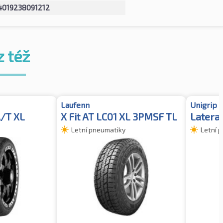
4019238091212
z též
Laufenn
Unigrip
A/T XL
X Fit AT LC01 XL 3PMSF TL
Latera
Letní pneumatiky
Letní 