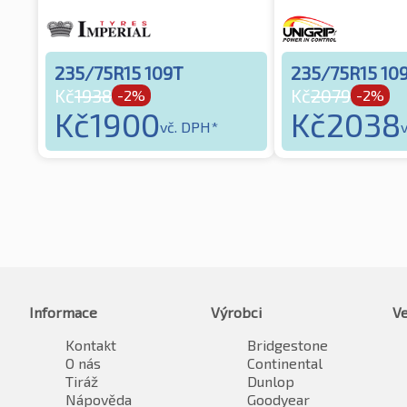
235/75R15 109T
235/75R15 10
Kč
1938
Kč
2079
-2%
-2%
Kč
1900
Kč
2038
vč. DPH*
Informace
Výrobci
Ve
Kontakt
Bridgestone
O nás
Continental
Tiráž
Dunlop
Nápověda
Goodyear