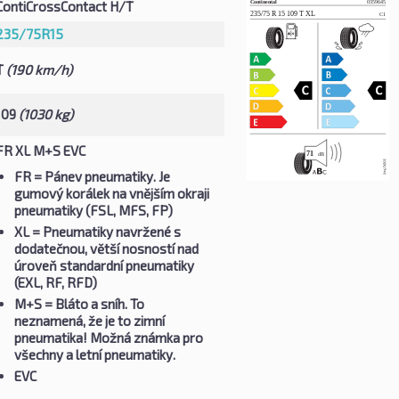
ContiCrossContact H/T
235/75R15
T
(190 km/h)
109
(1030 kg)
FR XL M+S EVC
FR
= Pánev pneumatiky. Je
gumový korálek na vnějším okraji
pneumatiky (FSL, MFS, FP)
XL
= Pneumatiky navržené s
dodatečnou, větší nosností nad
úroveň standardní pneumatiky
(EXL, RF, RFD)
M+S
= Bláto a sníh. To
neznamená, že je to zimní
pneumatika! Možná známka pro
všechny a letní pneumatiky.
EVC