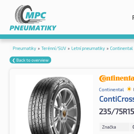
Pneumatiky
»
Terénní/SUV
»
Letní pneumatiky
»
Continental
❮ Back to overview
Continental
ContiCros
235/75R15
Značka