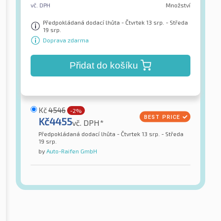
vč. DPH
Množství
Předpokládaná dodací lhůta - Čtvrtek 13 srp. - Středa
19 srp.
Doprava zdarma
Přidat do košíku
Kč
4546
-2%
Kč
4455
vč. DPH*
Předpokládaná dodací lhůta - Čtvrtek 13 srp. - Středa
19 srp.
by
Auto-Raifen GmbH