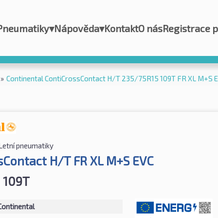
Pneumatiky
▾
Nápověda
▾
Kontakt
O nás
Registrace 
»
Continental ContiCrossContact H/T 235/75R15 109T FR XL M+S 
Letní pneumatiky
sContact H/T FR XL M+S EVC
 109T
Continental