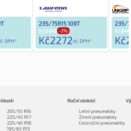
9T
235/75R15 109T
235/7
Kč
2318
Kč
249
-2%
Kč
2272
Kč
vč. DPH*
vč. DPH*
likosti
Roční období
Vý
205/55 R16
Letní pneumatiky
225/45 R17
Zimní pneumatiky
225/40 R18
Celoroční pneumatiky
195/65 R15