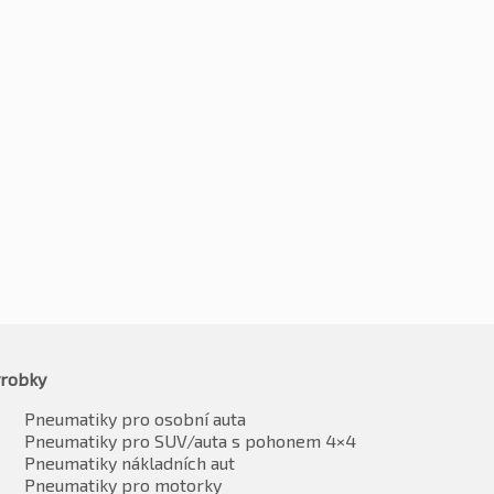
5R15 109T
235/75R15 109T
6
Kč
2563
-2%
-2%
2447
Kč
2512
vč. DPH*
vč. DPH*
robky
Pneumatiky pro osobní auta
Pneumatiky pro SUV/auta s pohonem 4×4
Pneumatiky nákladních aut
Pneumatiky pro motorky