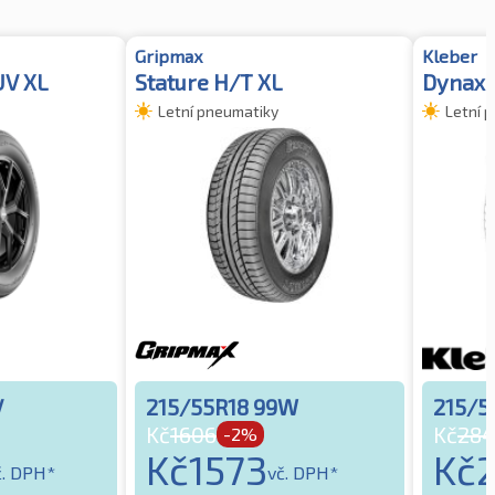
Gripmax
Kleber
UV XL
Stature H/T XL
Dynaxe
Letní pneumatiky
Letní 
V
215/55R18 99W
215/5
Kč
1606
Kč
28
-2%
Kč
1573
Kč
č. DPH*
vč. DPH*