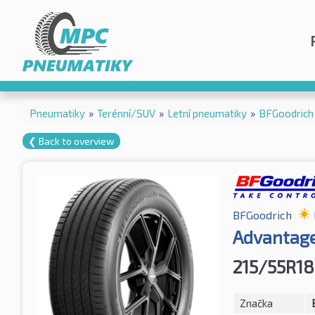
Pneumatiky
»
Terénní/SUV
»
Letní pneumatiky
»
BFGoodrich
❮ Back to overview
BFGoodrich
Advantage
215/55R1
Značka