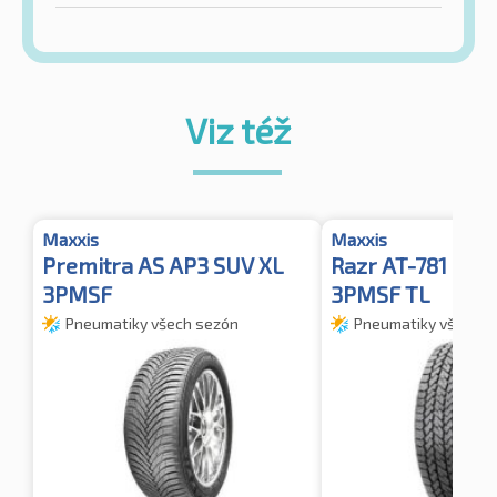
Viz též
Maxxis
Maxxis
Premitra AS AP3 SUV XL
Razr AT-781 RBL
3PMSF
3PMSF TL
Pneumatiky všech sezón
Pneumatiky všech s