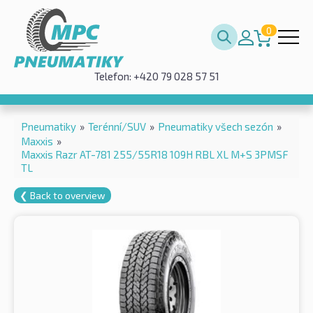
0
Telefon: +420 79 028 57 51
Pneumatiky
»
Terénní/SUV
»
Pneumatiky všech sezón
»
Maxxis
»
Maxxis Razr AT-781 255/55R18 109H RBL XL M+S 3PMSF
TL
❮ Back to overview