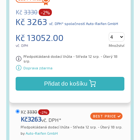
Kč
3330
-2%
Kč
3263
vč. DPH*
společností Auto-Raifen GmbH
Kč
13052.00
vč. DPH
Množství
Předpokládaná dodací lhůta - Středa 12 srp. - Úterý 18
srp.
Doprava zdarma
Přidat do košíku
Kč
3330
-2%
Kč
3263
vč. DPH*
Předpokládaná dodací lhůta - Středa 12 srp. - Úterý 18 srp.
by
Auto-Raifen GmbH