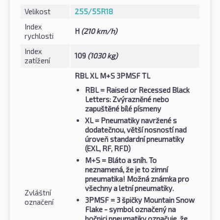
Velikost
255/55R18
Index
H
(210 km/h)
rychlosti
Index
109
(1030 kg)
zatížení
RBL XL M+S 3PMSF TL
RBL
= Raised or Recessed Black
Letters: Zvýrazněné nebo
zapuštěné bílé písmeny
XL
= Pneumatiky navržené s
dodatečnou, větší nosností nad
úroveň standardní pneumatiky
(EXL, RF, RFD)
M+S
= Bláto a sníh. To
neznamená, že je to zimní
pneumatika! Možná známka pro
všechny a letní pneumatiky.
Zvláštní
3PMSF
= 3 špičky Mountain Snow
označení
Flake - symbol označený na
bočnici pneumatiky označuje, že